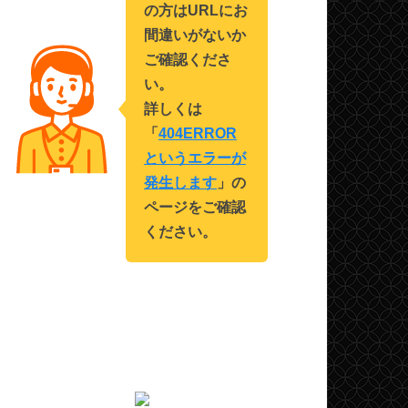
の方はURLにお
間違いがないか
ご確認くださ
い。
詳しくは
「
404ERROR
というエラーが
発生します
」の
ページをご確認
ください。