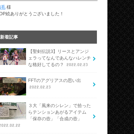
綿毛
様
TOP絵ありがとうございました！
新着記事
【聖剣伝説3】リースとアンジ
ェラってなんであんなハレンチ
な格好してるの？
2022.02.23
FFTのアグリアスの思い出
2022.02.23
３大「風来のシレン」で拾った
らテンションあがるアイテム
「保存の壺」「合成の壺」
2022.02.22