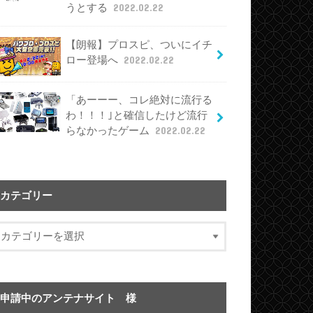
うとする
2022.02.22
【朗報】プロスピ、ついにイチ
ロー登場へ
2022.02.22
「あーーー、コレ絶対に流行る
わ！！！｣と確信したけど流行
らなかったゲーム
2022.02.22
カテゴリー
申請中のアンテナサイト 様