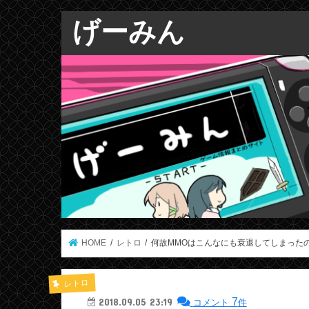
げーみん
HOME
レトロ
何故MMOはこんなにも衰退してしまった
レトロ
7
2018.09.05 23:19
コメント
件