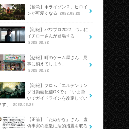
【緊急】ホライゾン２、ヒロイ
ンが可愛くなる
2022.02.22
【朗報】パワプロ2022、ついに
イチローさんが登場する
2022.02.22
【悲報】町のゲーム屋さん、見
事に消えてしまう…
2022.02.22
【朗報】フロム「エルデンリン
グは動画配信OKです！いま急
いでガイドラインを改定してい
ます」
2022.02.22
【正論】「たぬかな」さん、虚
偽事実の拡散に法的措置を取ろ