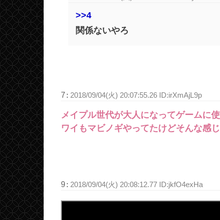
>>4
関係ないやろ
7
:
2018/09/04(火) 20:07:55.26 ID:irXmAjL9p
メイプル世代が大人になってゲームに使
ワイもマビノギやってたけどそんな感じ
9
:
2018/09/04(火) 20:08:12.77 ID:jkfO4exHa