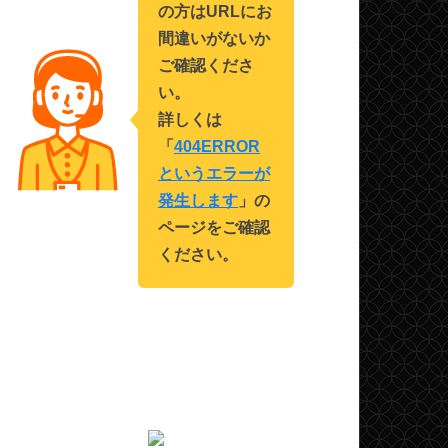
の方はURLにお
間違いがないか
ご確認くださ
い。
詳しくは
「
404ERROR
というエラーが
発生します
」の
ページをご確認
ください。