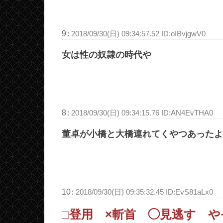
9
:
2018/09/30(日) 09:34:57.52 ID:oIBvjgwV0
女は性の奴隷の時代や
8
:
2018/09/30(日) 09:34:15.76 ID:AN4EvTHA0
董卓が小橋と大橋連れてくやつあったよ
10
:
2018/09/30(日) 09:35:32.45 ID:EvS81aLx0
□登用 ×斬首 ◯見逃す や