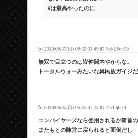
8は最高やったのに
5
:
2018/09/30(日) 09:32:01.49 ID:XekZ6av00
無双で目立つのは皆仲間内やからな。
トータルウォーみたいな異民族ガイジだ
6
:
2018/09/30(日) 09:33:37.23 ID:iYn1JjE7d
エンパイヤーズなら登用されるか斬首の
またもとの陣営に戻られると面倒だし