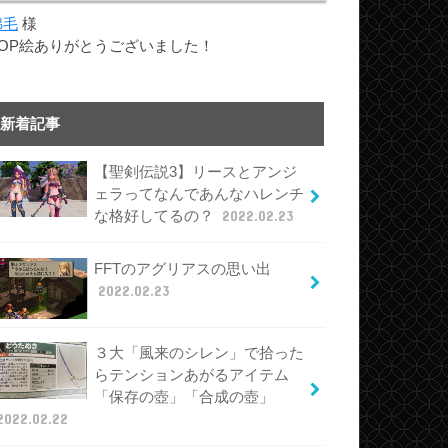
綿毛
様
TOP絵ありがとうございました！
新着記事
【聖剣伝説3】リースとアンジ
ェラってなんであんなハレンチ
な格好してるの？
2022.02.23
FFTのアグリアスの思い出
2022.02.23
３大「風来のシレン」で拾った
らテンションあがるアイテム
「保存の壺」「合成の壺」
2022.02.22