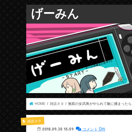
げーみん
HOME
雑談ネタ
無双の女武将がやられて敵に捕まったら
雑談ネタ
0
2018.09.30 15:59
コメント
件