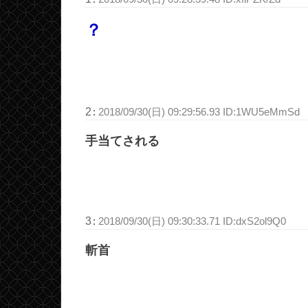
？
2
:
2018/09/30(日) 09:29:56.93 ID:1WU5eMmSd
手当てされる
3
:
2018/09/30(日) 09:30:33.71 ID:dxS2ol9Q0
斬首