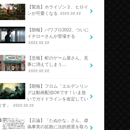
【緊急】ホライゾン２、ヒロイ
ンが可愛くなる
2022.02.22
【朗報】パワプロ2022、ついに
イチローさんが登場する
2022.02.22
【悲報】町のゲーム屋さん、見
事に消えてしまう…
2022.02.22
【朗報】フロム「エルデンリン
グは動画配信OKです！いま急
いでガイドラインを改定してい
ます」
2022.02.22
【正論】「たぬかな」さん、虚
偽事実の拡散に法的措置を取ろ