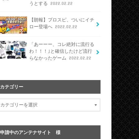
うとする
2022.02.22
【朗報】プロスピ、ついにイチ
ロー登場へ
2022.02.22
「あーーー、コレ絶対に流行る
わ！！！｣と確信したけど流行
らなかったゲーム
2022.02.22
カテゴリー
申請中のアンテナサイト 様