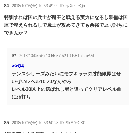
84
:
2018/10/05(金) 10:53:49.99 ID:jqvXmTeQa
特訓すれば国の兵士が魔王と戦える実力になるし装備は国
庫で整えられるしで魔王が攻めてきても余裕で返り討ちに
できんか？
97
:
2018/10/05(金) 10:55:57.52 ID:KE1nkJcAM
>>84
ランスシリーズみたいにモブキャラの才能限界はせ
いぜいレベル10-20なんやろ
レベル30以上の選ばれし者と違ってクリアレベル前
に頭打ち
85
:
2018/10/05(金) 10:53:50.28 ID:lSkM9eCK0