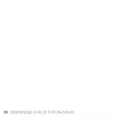
33
:
2018/10/12(金) 12:41:22.72 ID:25vZzKLE0