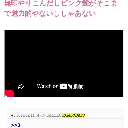
無印やりこんだしピンク髪がそこま
で魅力的やないししゃあない
4
:
2019/02/11(月) 04:52:11.28
ID:aIbtNAU/0
>>3