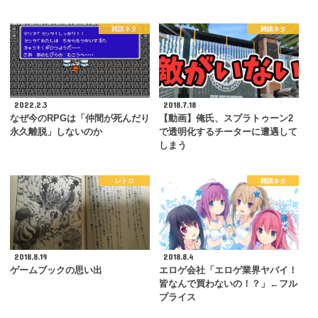
雑談ネタ
雑談ネタ
2022.2.3
2018.7.18
なぜ今のRPGは「仲間が死んだり
【動画】俺氏、スプラトゥーン2
永久離脱」しないのか
で透明化するチーターに遭遇して
しまう
レトロ
雑談ネタ
2018.8.19
2018.8.4
ゲームブックの思い出
エロゲ会社「エロゲ業界ヤバイ！
皆なんで買わないの！？」←フル
プライス