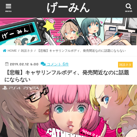
げーみん
menu
search
HOME
雑談ネタ
【悲報】キャサリンフルボディ、発売間近なのに話題にならない
2019.02.12 6:00
6
コメント
件
雑談ネタ
【悲報】キャサリンフルボディ、発売間近なのに話題
にならない