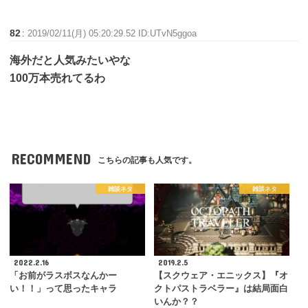
82
:
2019/02/11(月) 05:20:29.52 ID:UTvN5ggoa
海外だと人気みたいやな
100万本売れてるわ
RECOMMEND
こちらの記事も人気です。
雑談ネタ
雑談ネタ
2022.2.16
2019.2.5
「お前がラスボスなんかー
【スクウェア・エニックス】『オ
い！！」って思ったキャラ
クトパストラベラー』は結局面白
いんか？？