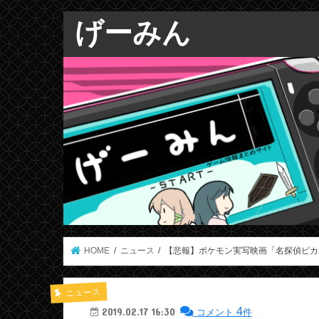
げーみん
HOME
ニュース
【悲報】ポケモン実写映画「名探偵ピカ
ニュース
4
2019.02.17 16:30
コメント
件