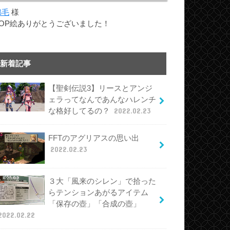
綿毛
様
TOP絵ありがとうございました！
新着記事
【聖剣伝説3】リースとアンジ
ェラってなんであんなハレンチ
な格好してるの？
2022.02.23
FFTのアグリアスの思い出
2022.02.23
３大「風来のシレン」で拾った
らテンションあがるアイテム
「保存の壺」「合成の壺」
2022.02.22