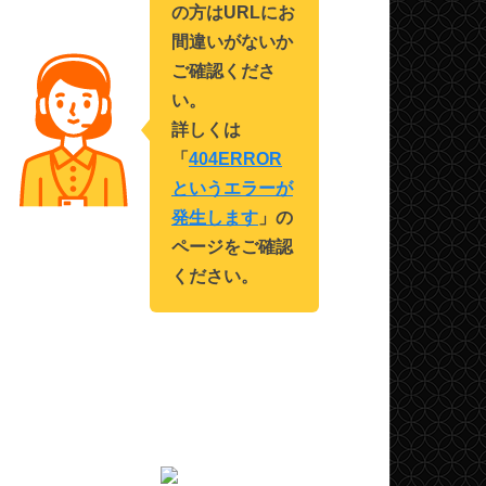
の方はURLにお
間違いがないか
ご確認くださ
い。
詳しくは
「
404ERROR
というエラーが
発生します
」の
ページをご確認
ください。