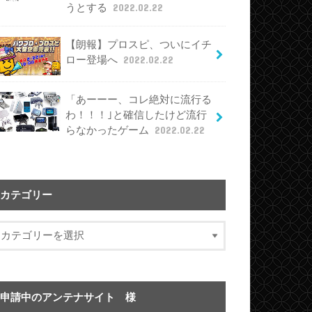
うとする
2022.02.22
【朗報】プロスピ、ついにイチ
ロー登場へ
2022.02.22
「あーーー、コレ絶対に流行る
わ！！！｣と確信したけど流行
らなかったゲーム
2022.02.22
カテゴリー
申請中のアンテナサイト 様