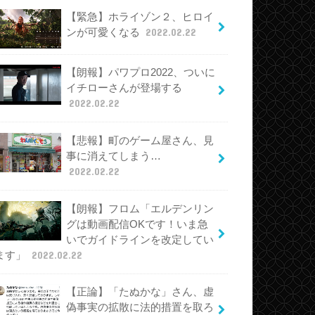
【緊急】ホライゾン２、ヒロイ
ンが可愛くなる
2022.02.22
【朗報】パワプロ2022、ついに
イチローさんが登場する
2022.02.22
【悲報】町のゲーム屋さん、見
事に消えてしまう…
2022.02.22
【朗報】フロム「エルデンリン
グは動画配信OKです！いま急
いでガイドラインを改定してい
ます」
2022.02.22
【正論】「たぬかな」さん、虚
偽事実の拡散に法的措置を取ろ