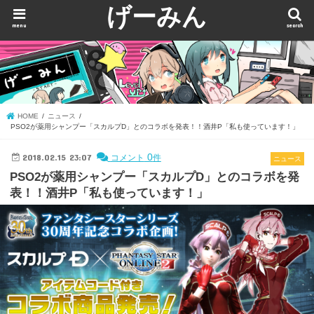
げーみん
menu
search
HOME
ニュース
PSO2が薬用シャンプー「スカルプD」とのコラボを発表！！酒井P「私も使っています！」
2018.02.15 23:07
0
コメント
件
ニュース
PSO2が薬用シャンプー「スカルプD」とのコラボを発
表！！酒井P「私も使っています！」