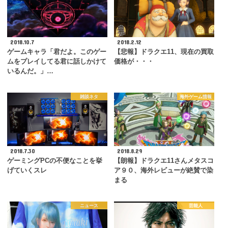
2018.10.7
2018.2.12
ゲームキャラ「君だよ。このゲー
【悲報】ドラクエ11、現在の買取
ムをプレイしてる君に話しかけて
価格が・・・
いるんだ。」…
雑談ネタ
海外ゲーム情報
2018.7.30
2018.8.29
ゲーミングPCの不便なことを挙
【朗報】ドラクエ11さんメタスコ
げていくスレ
ア９０、海外レビューが絶賛で染
まる
ニュース
芸能人