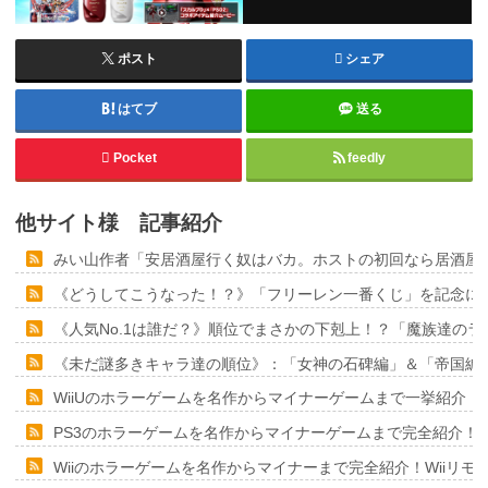
ポスト
シェア
はてブ
送る
Pocket
feedly
他サイト様 記事紹介
みい山作者「安居酒屋行く奴はバカ。ホストの初回なら居酒屋
《どうしてこうなった！？》「フリーレン一番くじ」を記念に６
《人気No.1は誰だ？》順位でまさかの下剋上！？「魔族達の
《未だ謎多きキャラ達の順位》：「女神の石碑編」＆「帝国編
WiiUのホラーゲームを名作からマイナーゲームまで一挙紹介！
PS3のホラーゲームを名作からマイナーゲームまで完全紹介！
Wiiのホラーゲームを名作からマイナーまで完全紹介！Wiiリ