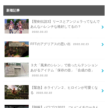
新着記事
【聖剣伝説3】リースとアンジェラってなんで
あんなハレンチな格好してるの？
2022.02.23
FFTのアグリアスの思い出
2022.02.23
３大「風来のシレン」で拾ったらテンション
あがるアイテム「保存の壺」「合成の壺」
2022.02.22
【緊急】ホライゾン２、ヒロインが可愛くな
る
2022.02.22
【朗報】パワプロ2022、ついにイチローさん