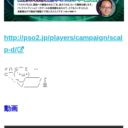
http://pso2.jp/players/campaign/scal
p-d/
動画