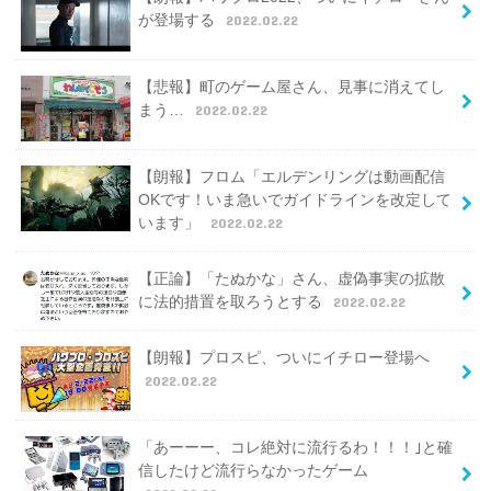
が登場する
2022.02.22
【悲報】町のゲーム屋さん、見事に消えてし
まう…
2022.02.22
【朗報】フロム「エルデンリングは動画配信
OKです！いま急いでガイドラインを改定して
います」
2022.02.22
【正論】「たぬかな」さん、虚偽事実の拡散
に法的措置を取ろうとする
2022.02.22
【朗報】プロスピ、ついにイチロー登場へ
2022.02.22
「あーーー、コレ絶対に流行るわ！！！｣と確
信したけど流行らなかったゲーム