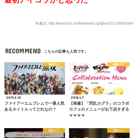
転載元: http://krsw.5ch.net/test/read.cgi/ghard/1518694364/
RECOMMEND
こちらの記事も人気です。
雑談ネタ
雑談ネタ
2019.2.10
2018.4.7
ファイアーエムブレムで一番人気
【画像】「閃乱カグラ」のコラボ
あるタイトルってどれなの？
カフェのメニューがお下品すぎる
ｗｗｗｗ
雑談ネタ
雑談ネタ