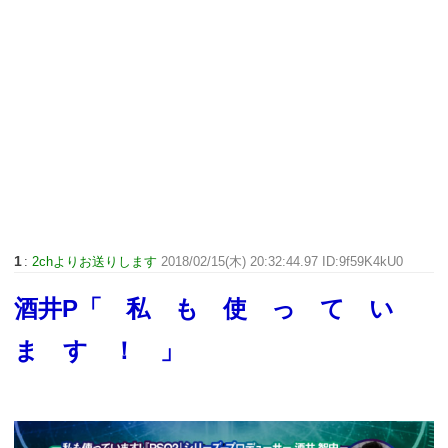
1
:
2chよりお送りします
2018/02/15(木) 20:32:44.97 ID:9f59K4kU0
酒井P「 私 も 使 っ て い
ま す ！ 」