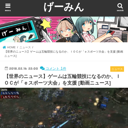
げーみん
menu
search
HOME
ニュース
【世界のニュース】ゲームは五輪競技になるのか、ＩＯＣが「ｅスポーツ大会」を支援 [動画
ニュース]
2018.02.16 22:00
1
コメント
件
ニュース
【世界のニュース】ゲームは五輪競技になるのか、Ｉ
ＯＣが「ｅスポーツ大会」を支援 [動画ニュース]