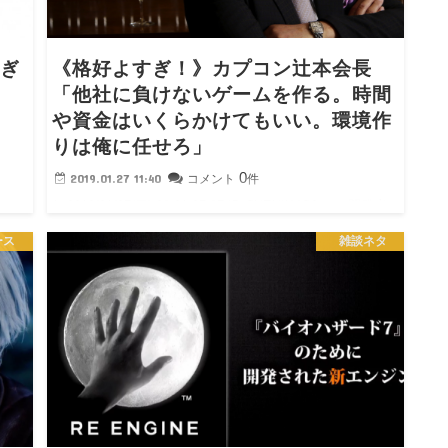
すぎ
《格好よすぎ！》カプコン辻本会長
「他社に負けないゲームを作る。時間
や資金はいくらかけてもいい。環境作
りは俺に任せろ」
7
ルド
0
2019.01.27 11:40
コメント
件
1: 2019/01/27(日) 08:21:27.87 ID:CUEHIK4G0 ――開発者
が面白いソフトを作れる環境づくりで意識していることは
ース
雑談ネタ
ありますか。 「最近はゲームの内容についてあまり口は出
しません。会社が大き…