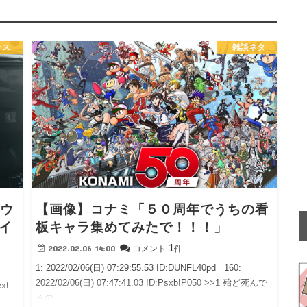
ース
雑談ネタ
ダウ
【画像】コナミ「５０周年でうちの看
イ
板キャラ集めてみたで！！！」
1
2022.02.06 14:00
コメント
件
1: 2022/02/06(日) 07:29:55.53 ID:DUNFL40pd 160:
2022/02/06(日) 07:47:41.03 ID:PsxbIP050 >>1 殆ど死んで
ext
るの…