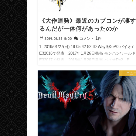
《大作連発》最近のカプコンが凄
るんだが一体何があったのか
1
2019.01.28 8:00
コメント
件
1: 2019/01/27(日) 18:05:42.82 ID:W5y9jKoP0 バイオ
E32016で発表→2017年1月26日発売 モンハンワー
E32017で発表→2018年1月26日発売 バイオRe2 E…
ニュ