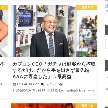
ネタ
雑談ネタ
「不
カプコンCEO「ガチャは顧客から搾取
するだけ、だから手を出さず最先端
AAAに専念した」→最高益
5
2019.02.25 8:00
コメント
件
とり
1: 2019/02/24(日) 16:53:12.74 ID:NyzmoAHm0 私のリーダ
ー論 会議の資料は数字だけ カプコン創業者のリスク管理
術 カプコンの辻本憲三会長兼CEO（上） ――リスク管理
雑談ネタ
も重要ですね。 …