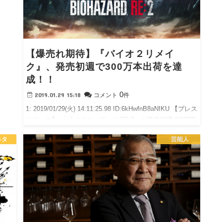
【爆売れ期待】『バイオ２リメイ
ク』、発売初週で300万本出荷を達
成！！
0
2019.01.29 15:18
コメント
件
1: 2019/01/29(火) 14:11:25.98 ID:6kHwfnB8aNIKU 【プレス
リリース】 「『バイオハザード RE:2』が発売初週で300万
本を出荷！ ～最新技術で甦ったサバイバルホラーの傑作
ネタ
芸能人
が、再…