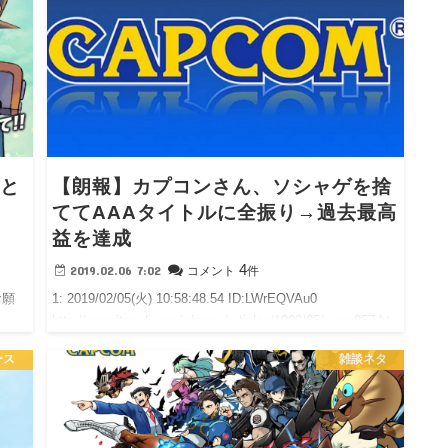
ると
【朗報】カプコンさん、ソシャゲを捨
ててAAAタイトルに全振り→過去最高
益を達成
4
2019.02.06 7:02
コメント
件
でお願
1: 2019/02/05(火) 10:58:48.54 ID:LWrEQVAu0
http://www.itmedia.co.jp/news/articles/1902/05/news057.ht
ml >カプコン…
ース
雑談ネタ