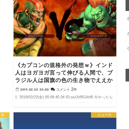
《カプコンの規格外の発想ｗ》インド
人はヨガヨガ言って伸びる人間で、ブ
ラジル人は国旗の色の生き物でええか
2
2019.02.22 22:00
コメント
件
1: 2019/02/22(金) 00:09:45.04 ID:wvUVBGAH0 今やったら
とんでもない差別で歴史的爆発炎上して跡形もなく焦げ消
えるで
ネタ
ニュース