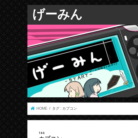
げーみん
HOME
タグ : カプコン
TAG