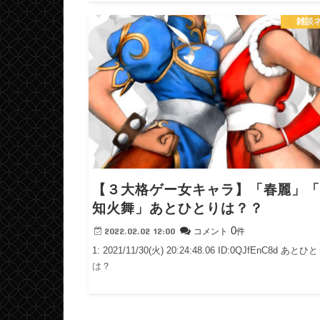
games.com/countdown/ …
雑談
【３大格ゲー女キャラ】「春麗」
知火舞」あとひとりは？？
0
2022.02.02 12:00
コメント
件
1: 2021/11/30(火) 20:24:48.06 ID:0QJfEnC8d あとひ
は？