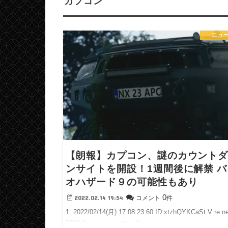
カプコン
ニュ
【朗報】カプコン、謎のカウント
ンサイトを開設！1週間後に解禁 バ
オハザード９の可能性もあり
0
2022.02.14 19:54
コメント
件
1: 2022/02/14(月) 17:08:23.60 ID:xtzhQYKCaSt.V re n
2023 Apocalypse https://www.capcom-