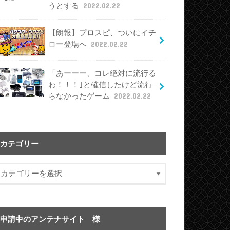
うとする
2022.02.22
【朗報】プロスピ、ついにイチ
ロー登場へ
2022.02.22
「あーーー、コレ絶対に流行る
わ！！！｣と確信したけど流行
らなかったゲーム
2022.02.22
カテゴリー
申請中のアンテナサイト 様