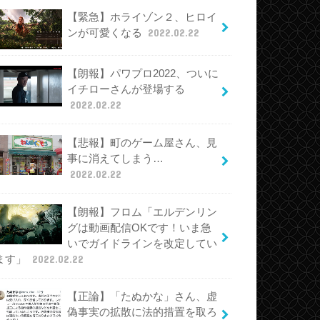
【緊急】ホライゾン２、ヒロイ
ンが可愛くなる
2022.02.22
【朗報】パワプロ2022、ついに
イチローさんが登場する
2022.02.22
【悲報】町のゲーム屋さん、見
事に消えてしまう…
2022.02.22
【朗報】フロム「エルデンリン
グは動画配信OKです！いま急
いでガイドラインを改定してい
ます」
2022.02.22
【正論】「たぬかな」さん、虚
偽事実の拡散に法的措置を取ろ