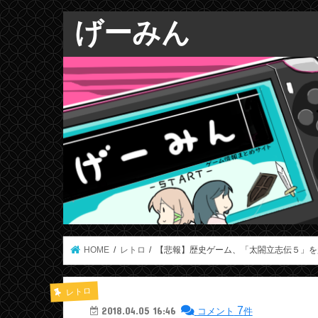
げーみん
HOME
レトロ
【悲報】歴史ゲーム、「太閤立志伝５」を
レトロ
7
2018.04.05 16:46
コメント
件