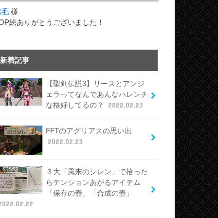
綿毛
様
TOP絵ありがとうございました！
新着記事
【聖剣伝説3】リースとアンジ
ェラってなんであんなハレンチ
な格好してるの？
2022.02.23
FFTのアグリアスの思い出
2022.02.23
３大「風来のシレン」で拾った
らテンションあがるアイテム
「保存の壺」「合成の壺」
2022.02.22