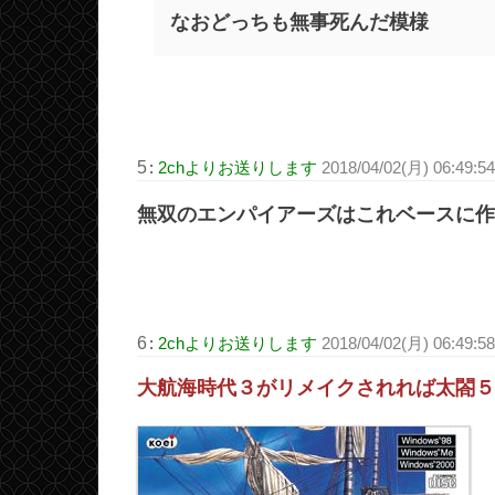
なおどっちも無事死んだ模様
5
:
2chよりお送りします
2018/04/02(月) 06:49:5
無双のエンパイアーズはこれベースに作
6
:
2chよりお送りします
2018/04/02(月) 06:49:5
大航海時代３がリメイクされれば太閤５