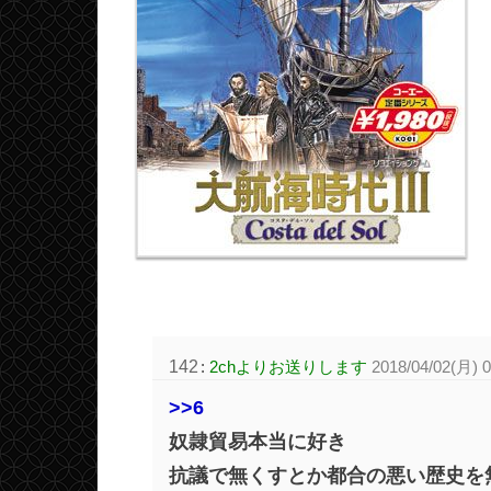
142
:
2chよりお送りします
2018/04/02(月) 
>>6
奴隷貿易本当に好き
抗議で無くすとか都合の悪い歴史を