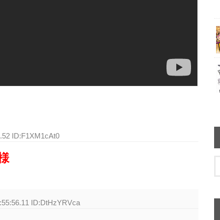
1.52 ID:F1XM1cAt0
様
6:55:56.11 ID:DtHzYRVca