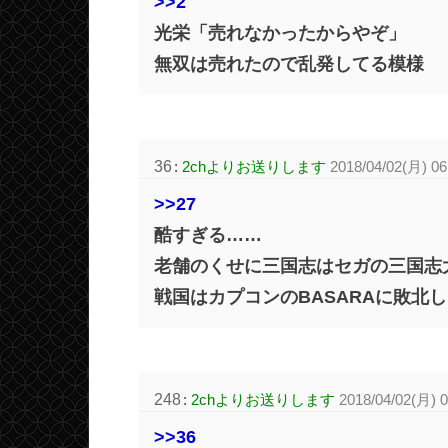
>>2
光栄「売れなかったからやぞ」
無双は売れたので乱発してる模様
36
:
2chよりお送りします
2018/04/02(月) 06
>>27
酷すぎる……
老舗のくせに三国志はセガの三国志
戦国はカプコンのBASARAに敗北
248
:
2chよりお送りします
2018/04/02(月) 0
>>36