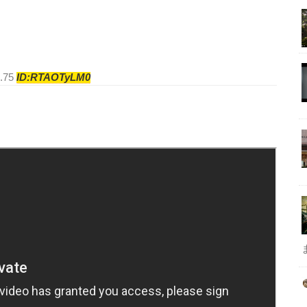
8.75
ID:RTAOTyLM0