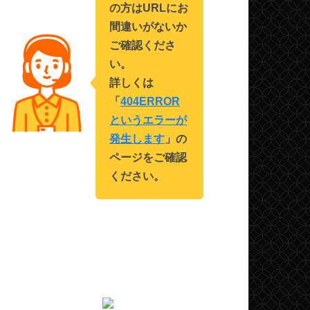
の方はURLにお
間違いがないか
ご確認くださ
い。
詳しくは
「
404ERROR
というエラーが
発生します
」の
ページをご確認
ください。