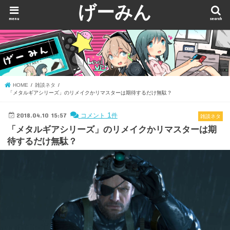
げーみん
menu
search
HOME
雑談ネタ
「メタルギアシリーズ」のリメイクかリマスターは期待するだけ無駄？
2018.04.10 15:57
1
コメント
件
雑談ネタ
「メタルギアシリーズ」のリメイクかリマスターは期
待するだけ無駄？