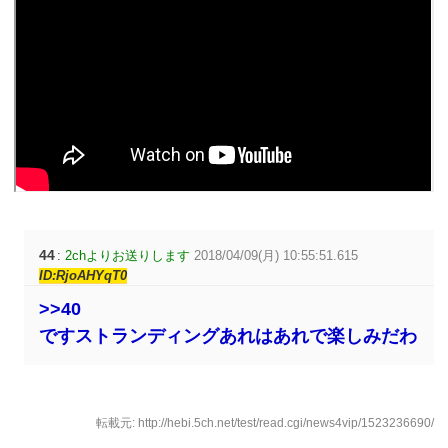
44
:
2chよりお送りします
2018/04/09(月) 10:55:51.615
ID:RjoAHYqT0
>>40
ですストランディングあれはあれで楽しみだわ
転載元: http://hebi.5ch.net/test/read.cgi/news4vip/1523236690/