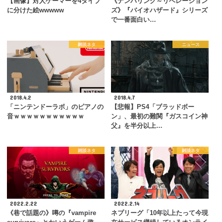
【画像】対人ゲーマーを4タイプ
《ナンバリング～リベレーション
に分けた絵wwwww
ズ》『バイオハザード』シリーズ
で一番面白い…
雑談ネタ
ニュース
2018.4.2
2018.4.7
「ニンテンドーラボ」のピアノの
【悲報】PS4「ブラッドボー
音ｗｗｗｗｗｗｗｗｗｗｗ
ン」、最初の難関『ガスコイン神
父』を半分以上…
雑談ネタ
雑談ネタ
2022.2.22
2022.2.14
《巷で話題の》噂の『vampire
ネプリーグ「10年以上たって今現