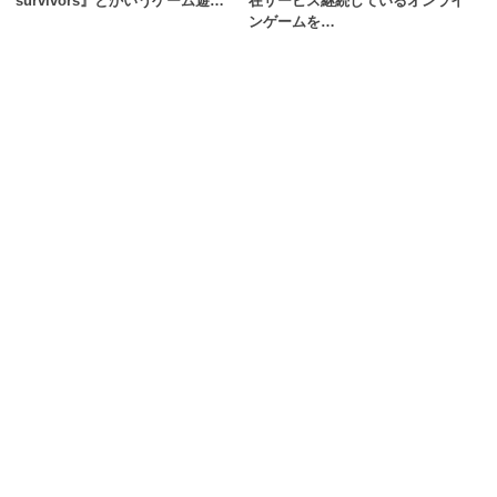
survivors』とかいうゲーム遊…
在サービス継続しているオンライ
ンゲームを…