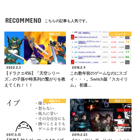
RECOMMEND
こちらの記事も人気です。
雑談ネタ
ニュース
2022.2.3
2018.2.9
【ドラクエ456】「天空シリー
これ数年前のゲームなのにスゴ
ズ」の子孫や時系列の繋がりを教
イ・・・。Switch版「スカイリ
えてくれ！！！
ム」 初週…
雑談ネタ
雑談ネタ
2017.5.13
2019.2.23