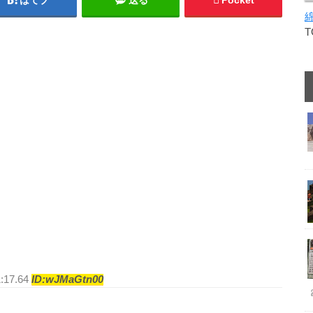
はてブ
送る
Pocket
1:17.64
ID:wJMaGtn00