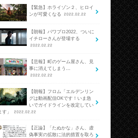
【緊急】ホライゾン２、ヒロイ
ンが可愛くなる
2022.02.22
【朗報】パワプロ2022、ついに
イチローさんが登場する
2022.02.22
【悲報】町のゲーム屋さん、見
事に消えてしまう…
2022.02.22
【朗報】フロム「エルデンリン
グは動画配信OKです！いま急
いでガイドラインを改定してい
ます」
2022.02.22
【正論】「たぬかな」さん、虚
偽事実の拡散に法的措置を取ろ