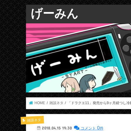
げーみん
HOME
雑談ネタ
「ドラクエ11」発売から9ヶ月経つし
雑談ネタ
0
2018.04.15 19:30
コメント
件