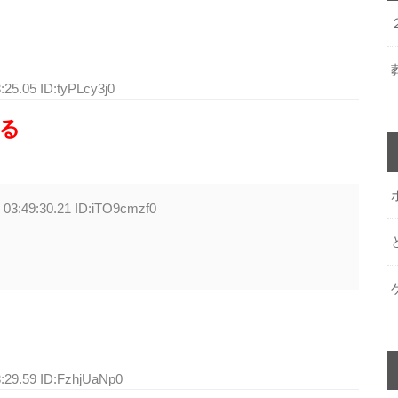
:25.05 ID:tyPLcy3j0
る
 03:49:30.21 ID:iTO9cmzf0
3:29.59 ID:FzhjUaNp0