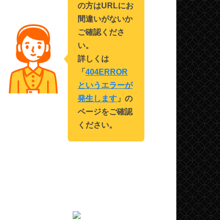
の方はURLにお
間違いがないか
ご確認くださ
い。
詳しくは
「
404ERROR
というエラーが
発生します
」の
ページをご確認
ください。