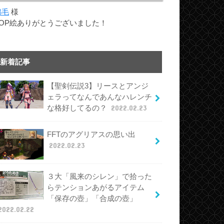
綿毛
様
TOP絵ありがとうございました！
新着記事
【聖剣伝説3】リースとアンジ
ェラってなんであんなハレンチ
な格好してるの？
2022.02.23
FFTのアグリアスの思い出
2022.02.23
３大「風来のシレン」で拾った
らテンションあがるアイテム
「保存の壺」「合成の壺」
2022.02.22