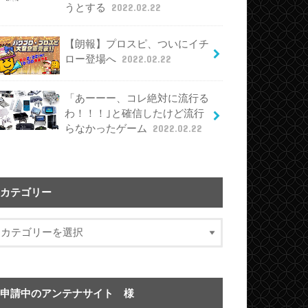
うとする
2022.02.22
【朗報】プロスピ、ついにイチ
ロー登場へ
2022.02.22
「あーーー、コレ絶対に流行る
わ！！！｣と確信したけど流行
らなかったゲーム
2022.02.22
カテゴリー
申請中のアンテナサイト 様