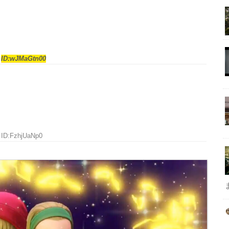
5
ID:wJMaGtn00
9 ID:FzhjUaNp0