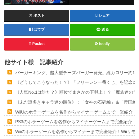
ポスト
シェア
はてブ
送る
Pocket
feedly
他サイト様 記事紹介
バーガーキング、超大型チーズバーガー発売。総カロリー約1656k
《どうしてこうなった！？》「フリーレン一番くじ」を記念に６
《人気No.1は誰だ？》順位でまさかの下剋上！？「魔族達の
《未だ謎多きキャラ達の順位》：「女神の石碑編」＆「帝国編
WiiUのホラーゲームを名作からマイナーゲームまで一挙紹介！
PS3のホラーゲームを名作からマイナーゲームまで完全紹介！
Wiiのホラーゲームを名作からマイナーまで完全紹介！Wiiリ