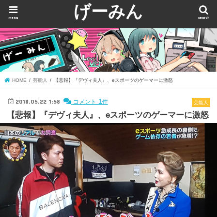
げーみん
menu
search
HOME
芸能人
【悲報】『デヴィ夫人』、eスポーツのゲーマーに激怒
2018.05.22 1:58
1
コメント
件
芸能人
【悲報】『デヴィ夫人』、eスポーツのゲーマーに激怒