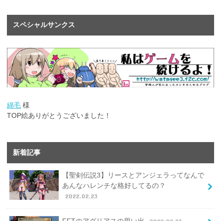
スペシャルサンクス
綿毛
様
TOP絵ありがとうございました！
新着記事
【聖剣伝説3】リースとアンジェラってなんで
あんなハレンチな格好してるの？
2022.02.23
FFTのアグリアスの思い出
2022.02.23