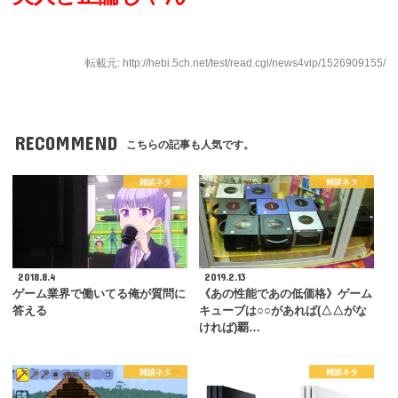
転載元: http://hebi.5ch.net/test/read.cgi/news4vip/1526909155/
RECOMMEND
こちらの記事も人気です。
雑談ネタ
雑談ネタ
2018.8.4
2019.2.13
ゲーム業界で働いてる俺が質問に
《あの性能であの低価格》ゲーム
答える
キューブは○○があれば(△△がな
ければ)覇…
雑談ネタ
雑談ネタ