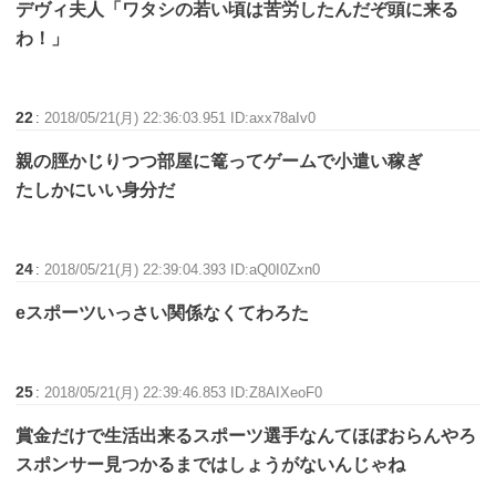
デヴィ夫人「ワタシの若い頃は苦労したんだぞ頭に来る
わ！」
22
:
2018/05/21(月) 22:36:03.951 ID:axx78aIv0
親の脛かじりつつ部屋に篭ってゲームで小遣い稼ぎ
たしかにいい身分だ
24
:
2018/05/21(月) 22:39:04.393 ID:aQ0I0Zxn0
eスポーツいっさい関係なくてわろた
25
:
2018/05/21(月) 22:39:46.853 ID:Z8AIXeoF0
賞金だけで生活出来るスポーツ選手なんてほぼおらんやろ
スポンサー見つかるまではしょうがないんじゃね