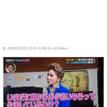
1
:
2018/05/21(月) 22:25:55.408 ID:coD7kwbsd