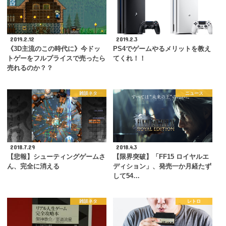
2019.2.12
2019.2.3
《3D主流のこの時代に》今ドッ
PS4でゲームやるメリットを教え
トゲーをフルプライスで売ったら
てくれ！！
売れるのか？？
雑談ネタ
ニュース
2018.7.29
2018.4.3
【悲報】シューティングゲームさ
【限界突破】「FF15 ロイヤルエ
ん、完全に消える
ディション」、発売一か月経たず
して54…
雑談ネタ
レトロ