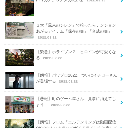
３大「風来のシレン」で拾ったらテンション
あがるアイテム「保存の壺」「合成の壺」
2022.02.22
【緊急】ホライゾン２、ヒロインが可愛くな
る
2022.02.22
【朗報】パワプロ2022、ついにイチローさん
が登場する
2022.02.22
【悲報】町のゲーム屋さん、見事に消えてし
まう…
2022.02.22
【朗報】フロム「エルデンリングは動画配信