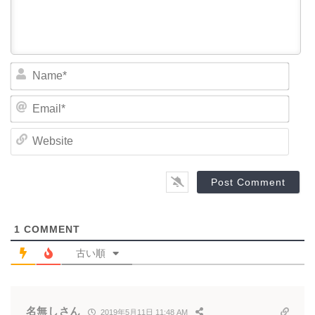
N
a
m
E
e
m
*
a
W
i
e
l
b
*
s
i
t
e
1
COMMENT
古い順
名無しさん
2019年5月11日 11:48 AM