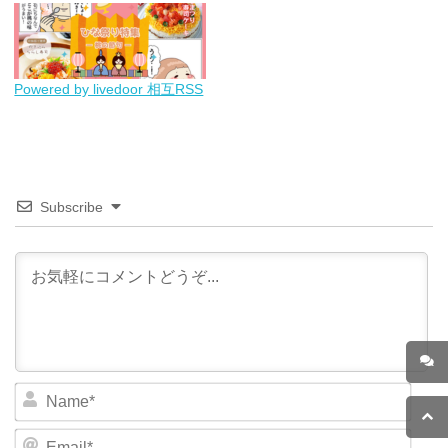
Powered by livedoor 相互RSS
Subscribe
N
a
m
E
e