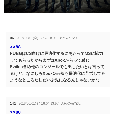
96
:
2018/06/01(金) 17:52:28.08 ID:inG7gIS/0
>>88
PUBGはCS向けに最適化するにあたってMSに協力
してもらったからまずはXboxからって感じ
Switch含め他のコンソールでも出したいとは言って
るけど、なにしろXboxOne版も最適化に苦労してた
ようなところだしだいぶ先になるんじゃないかな
141
:
2018/06/01(金) 18:04:13.97 ID:FpOvqYi3a
>>88