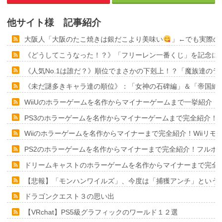
他サイト様 記事紹介
大阪人「大阪のたこ焼きは銀だこより美味い
」←でも実際の
《どうしてこうなった！？》「フリーレン一番くじ」を記念に６
《人気No.1は誰だ？》順位でまさかの下剋上！？「魔族達の
《未だ謎多きキャラ達の順位》：「女神の石碑編」＆「帝国編
WiiUのホラーゲームを名作からマイナーゲームまで一挙紹介！
PS3のホラーゲームを名作からマイナーゲームまで完全紹介！
Wiiのホラーゲームを名作からマイナーまで完全紹介！Wiiリ
PS2のホラーゲームを名作からマイナーまで完全紹介！フルポ
ドリームキャストのホラーゲームを名作からマイナーまで完全
【悲報】「モンハンワイルズ」、今度は「捕獲アンチ」という
ドラゴンクエスト３の思い出
【VRchat】PS5級グラフィックのワールド１２選