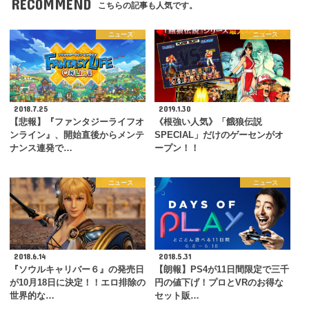
RECOMMEND
こちらの記事も人気です。
ニュース
ニュース
2018.7.25
2019.1.30
【悲報】『ファンタジーライフオ
《根強い人気》「餓狼伝説
ンライン』、開始直後からメンテ
SPECIAL」だけのゲーセンがオ
ナンス連発で…
ープン！！
ニュース
ニュース
2018.6.14
2018.5.31
『ソウルキャリバー６』の発売日
【朗報】PS4が11日間限定で三千
が10月18日に決定！！エロ排除の
円の値下げ！プロとVRのお得な
世界的な…
セット販…