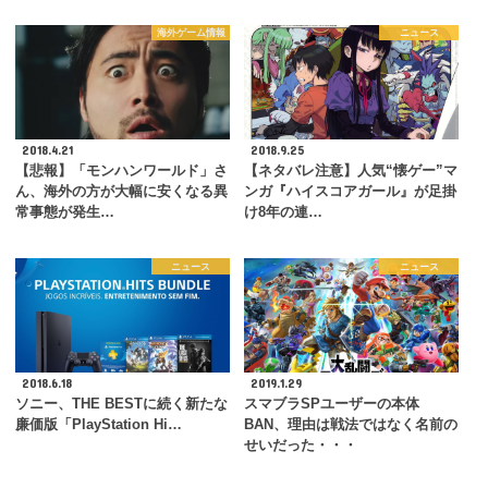
海外ゲーム情報
ニュース
2018.4.21
2018.9.25
【悲報】「モンハンワールド」さ
【ネタバレ注意】人気“懐ゲー”マ
ん、海外の方が大幅に安くなる異
ンガ『ハイスコアガール』が足掛
常事態が発生…
け8年の連…
ニュース
ニュース
2018.6.18
2019.1.29
ソニー、THE BESTに続く新たな
スマブラSPユーザーの本体
廉価版「PlayStation Hi…
BAN、理由は戦法ではなく名前の
せいだった・・・