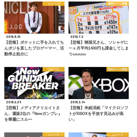
ニュース
海外ゲーム情報
2018.8.10
2018.7.5
【悲報】ポケットに手を入れてち
【悲報】韓国兄さん、ソシャゲに
んポジを直したプロゲーマー、活
一ヶ月平均1400円も課金してしま
動停止処分に
うωωωω
ニュース
海外ゲーム情報
2018.6.29
2018.5.14
【悲報】メディアクリエイトさ
【悲報】米経済紙「マイクロソフ
ん、週販2位の『Newガンブレ』
トがXBOXを手放す見込みが高
を華麗にスルー
い」
ニュース
ニュース