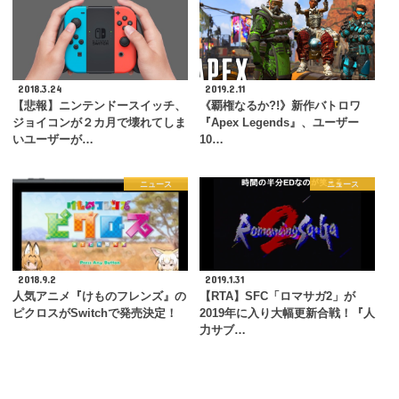
2018.3.24
2019.2.11
【悲報】ニンテンドースイッチ、
《覇権なるか?!》新作バトロワ
ジョイコンが２カ月で壊れてしま
『Apex Legends』、ユーザー
いユーザーが…
10…
ニュース
ニュース
2018.9.2
2019.1.31
人気アニメ『けものフレンズ』の
【RTA】SFC「ロマサガ2」が
ピクロスがSwitchで発売決定！
2019年に入り大幅更新合戦！『人
力サブ…