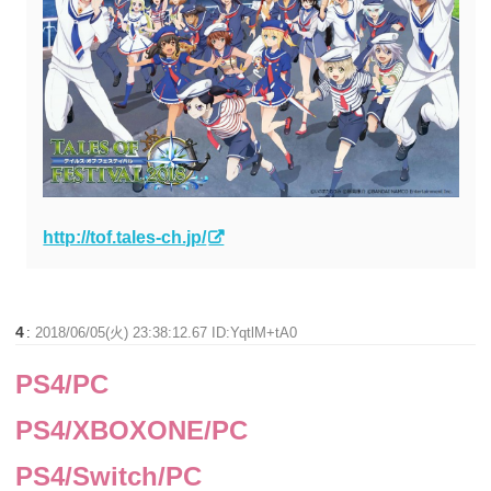
http://tof.tales-ch.jp/
4
:
2018/06/05(火) 23:38:12.67 ID:YqtlM+tA0
PS4/PC
PS4/XBOXONE/PC
PS4/Switch/PC