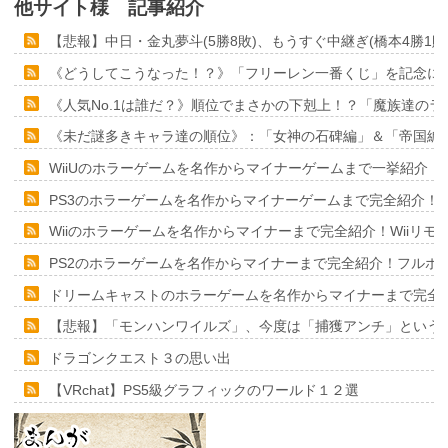
他サイト様 記事紹介
【悲報】中日・金丸夢斗(5勝8敗)、もうすぐ中継ぎ(橋本4勝
《どうしてこうなった！？》「フリーレン一番くじ」を記念に６
《人気No.1は誰だ？》順位でまさかの下剋上！？「魔族達の
《未だ謎多きキャラ達の順位》：「女神の石碑編」＆「帝国編
WiiUのホラーゲームを名作からマイナーゲームまで一挙紹介！
PS3のホラーゲームを名作からマイナーゲームまで完全紹介！
Wiiのホラーゲームを名作からマイナーまで完全紹介！Wiiリ
PS2のホラーゲームを名作からマイナーまで完全紹介！フルポ
ドリームキャストのホラーゲームを名作からマイナーまで完全
【悲報】「モンハンワイルズ」、今度は「捕獲アンチ」という
ドラゴンクエスト３の思い出
【VRchat】PS5級グラフィックのワールド１２選