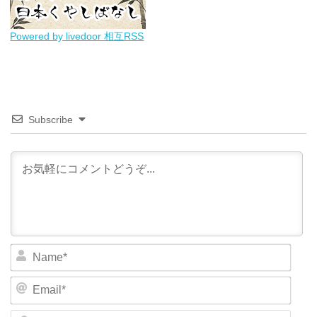
Powered by livedoor 相互RSS
Subscribe
N
a
m
E
e
m
*
a
W
i