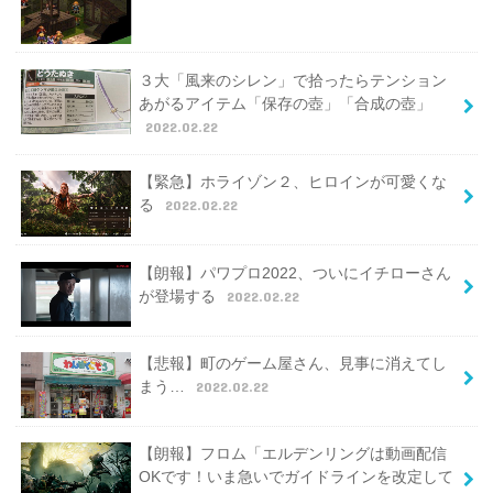
３大「風来のシレン」で拾ったらテンション
あがるアイテム「保存の壺」「合成の壺」
2022.02.22
【緊急】ホライゾン２、ヒロインが可愛くな
る
2022.02.22
【朗報】パワプロ2022、ついにイチローさん
が登場する
2022.02.22
【悲報】町のゲーム屋さん、見事に消えてし
まう…
2022.02.22
【朗報】フロム「エルデンリングは動画配信
OKです！いま急いでガイドラインを改定して