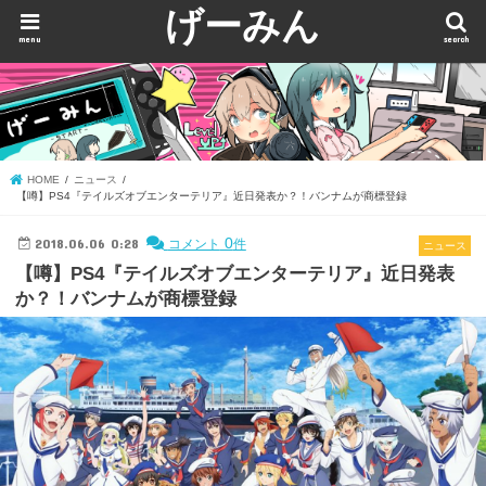
げーみん
menu
search
HOME
ニュース
【噂】PS4『テイルズオブエンターテリア』近日発表か？！バンナムが商標登録
2018.06.06 0:28
0
コメント
件
ニュース
【噂】PS4『テイルズオブエンターテリア』近日発表
か？！バンナムが商標登録