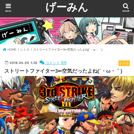
げーみん
menu
search
HOME
レトロ
ストリートファイター3⇐空気だったよね(´・ω・｀)
2018.06.20 1:30
0
コメント
件
レトロ
ストリートファイター3⇐空気だったよね(´・ω・｀)