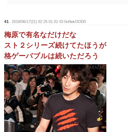
41
:
2018/06/17(日) 02:25:01.01 ID:0oNekOOD0
梅原で有名なだけだな
スト２シリーズ続けてたほうが
格ゲーバブルは続いただろう