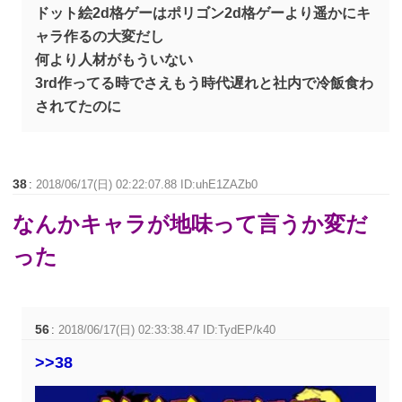
ドット絵2d格ゲーはポリゴン2d格ゲーより遥かにキ
ャラ作るの大変だし
何より人材がもういない
3rd作ってる時でさえもう時代遅れと社内で冷飯食わ
されてたのに
38
:
2018/06/17(日) 02:22:07.88 ID:uhE1ZAZb0
なんかキャラが地味って言うか変だ
った
56
:
2018/06/17(日) 02:33:38.47 ID:TydEP/k40
>>38