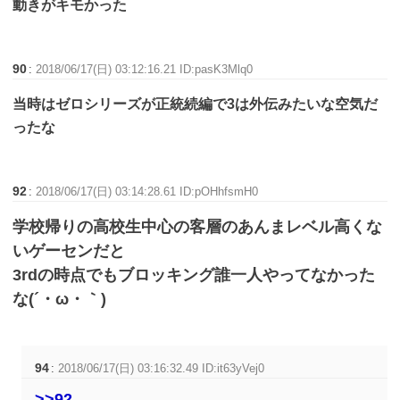
動きがキモかった
90
:
2018/06/17(日) 03:12:16.21 ID:pasK3Mlq0
当時はゼロシリーズが正統続編で3は外伝みたいな空気だ
ったな
92
:
2018/06/17(日) 03:14:28.61 ID:pOHhfsmH0
学校帰りの高校生中心の客層のあんまレベル高くな
いゲーセンだと
3rdの時点でもブロッキング誰一人やってなかった
な(´・ω・｀)
94
:
2018/06/17(日) 03:16:32.49 ID:it63yVej0
>>92