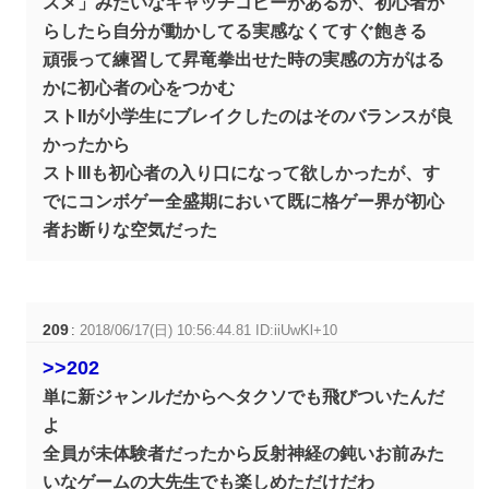
スメ」みたいなキャッチコピーがあるが、初心者か
らしたら自分が動かしてる実感なくてすぐ飽きる
頑張って練習して昇竜拳出せた時の実感の方がはる
かに初心者の心をつかむ
ストIIが小学生にブレイクしたのはそのバランスが良
かったから
ストIIIも初心者の入り口になって欲しかったが、す
でにコンボゲー全盛期において既に格ゲー界が初心
者お断りな空気だった
209
:
2018/06/17(日) 10:56:44.81 ID:iiUwKl+10
>>202
単に新ジャンルだからヘタクソでも飛びついたんだ
よ
全員が未体験者だったから反射神経の鈍いお前みた
いなゲームの大先生でも楽しめただけだわ