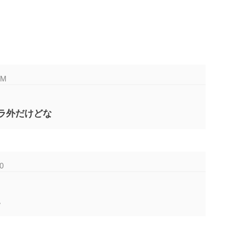
kM
ラ外だけどな
0
。