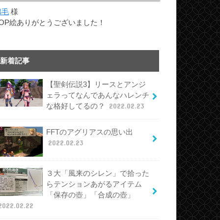
綿毛
様
TOP絵ありがとうございました！
新着記事
【聖剣伝説3】リースとアンジ
ェラってなんであんなハレンチ
な格好してるの？
2022.02.23
FFTのアグリアスの思い出
2022.02.23
３大「風来のシレン」で拾った
らテンションあがるアイテム
「保存の壺」「合成の壺」
2022.02.22