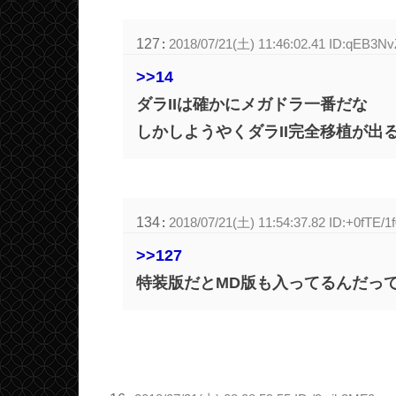
127
:
2018/07/21(土) 11:46:02.41 ID:qEB3Nv
>>14
ダラIIは確かにメガドラ一番だな
しかしようやくダラII完全移植が出
134
:
2018/07/21(土) 11:54:37.82 ID:+0fTE/1
>>127
特装版だとMD版も入ってるんだっ