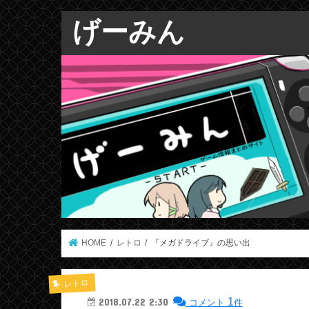
げーみん
HOME
レトロ
『メガドライブ』の思い出
レトロ
1
2018.07.22 2:30
コメント
件