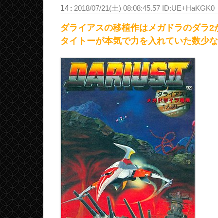
14
:
2018/07/21(土) 08:08:45.57 ID:UE+HaKGK0
ダライアスの移植作はメガドラのダラ2
タイトーが本気で力を入れていた数少な