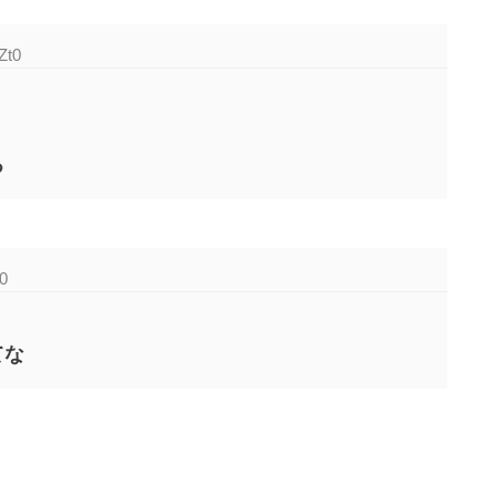
Zt0
る
f0
てな