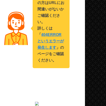
の方はURLにお
間違いがないか
ご確認くださ
い。
詳しくは
「
404ERROR
というエラーが
発生します
」の
ページをご確認
ください。