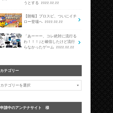
うとする
2022.02.22
【朗報】プロスピ、ついにイチ
ロー登場へ
2022.02.22
「あーーー、コレ絶対に流行る
わ！！！｣と確信したけど流行
らなかったゲーム
2022.02.22
カテゴリー
申請中のアンテナサイト 様