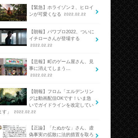
【緊急】ホライゾン２、ヒロイ
ンが可愛くなる
2022.02.22
【朗報】パワプロ2022、ついに
イチローさんが登場する
2022.02.22
【悲報】町のゲーム屋さん、見
事に消えてしまう…
2022.02.22
【朗報】フロム「エルデンリン
グは動画配信OKです！いま急
いでガイドラインを改定してい
ます」
2022.02.22
【正論】「たぬかな」さん、虚
偽事実の拡散に法的措置を取ろ