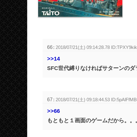
66
:
2018/07/21(土) 09:14:28.78 ID:TPXY9ki
>>14
SFC世代縛りなければサターンのダ
67
:
2018/07/21(土) 09:18:44.53 ID:5pAlFfMB
>>66
もともと１画面のゲームだから。。