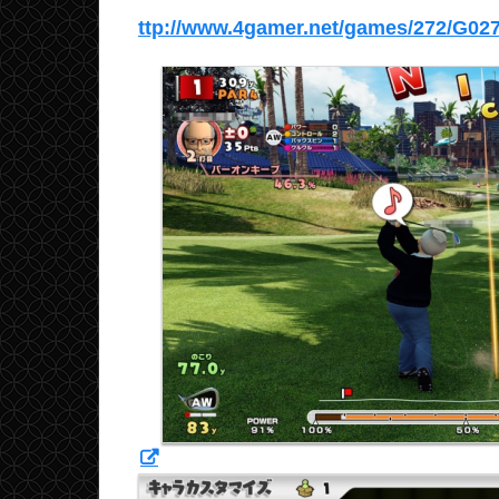
ttp://www.4gamer.net/games/272/G02