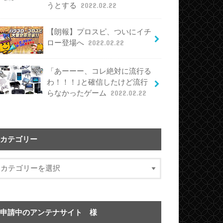
うとする
2022.02.22
【朗報】プロスピ、ついにイチ
ロー登場へ
2022.02.22
「あーーー、コレ絶対に流行る
わ！！！｣と確信したけど流行
らなかったゲーム
2022.02.22
カテゴリー
申請中のアンテナサイト 様