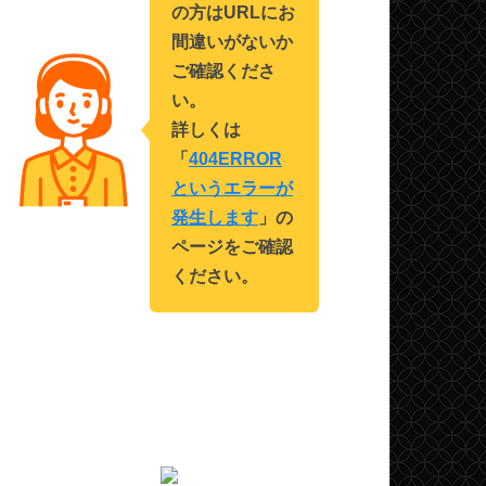
の方はURLにお
間違いがないか
ご確認くださ
い。
詳しくは
「
404ERROR
というエラーが
発生します
」の
ページをご確認
ください。