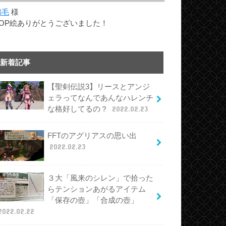
綿毛
様
TOP絵ありがとうございました！
新着記事
【聖剣伝説3】リースとアンジ
ェラってなんであんなハレンチ
な格好してるの？
2022.02.23
FFTのアグリアスの思い出
2022.02.23
３大「風来のシレン」で拾った
らテンションあがるアイテム
「保存の壺」「合成の壺」
2022.02.22