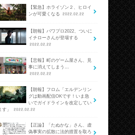
【緊急】ホライゾン２、ヒロイ
ンが可愛くなる
2022.02.22
【朗報】パワプロ2022、ついに
イチローさんが登場する
2022.02.22
【悲報】町のゲーム屋さん、見
事に消えてしまう…
2022.02.22
【朗報】フロム「エルデンリン
グは動画配信OKです！いま急
いでガイドラインを改定してい
ます」
2022.02.22
【正論】「たぬかな」さん、虚
偽事実の拡散に法的措置を取ろ