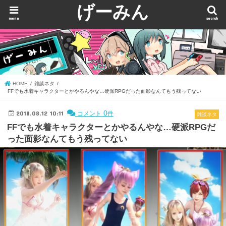
げーみん
menu
search
HOME
雑談ネタ
FFでも水着キャラクターとかやるんやな…硬派RPGだった面影なんてもう残ってない
2018.08.12 10:11
0
コメント
件
雑談ネタ
FFでも水着キャラクターとかやるんやな…硬派RPGだ
った面影なんてもう残ってない