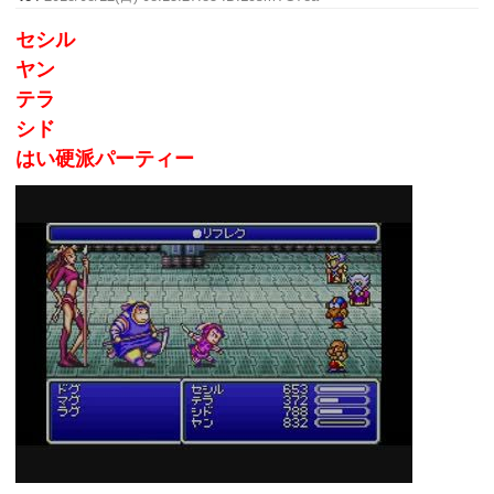
セシル
ヤン
テラ
シド
はい硬派パーティー