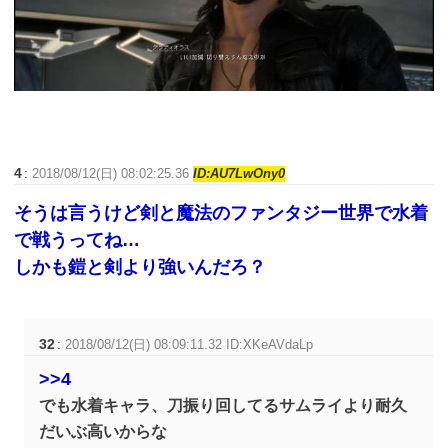
4
:
2018/08/12(日) 08:02:25.36
ID:AU7LwOny0
そうは言うけど剣と魔法のファンタジー世界で水着
で戦うってね…
しかも鎧と剣より強いんだろ？
32
:
2018/08/12(日) 08:09:11.32 ID:XKeAVdaLp
>>4
でも水着キャラ、刀振り回してるサムライより耐久
だいぶ高いからな