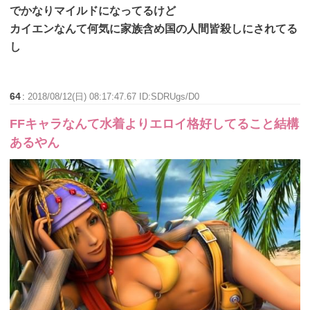
でかなりマイルドになってるけど
カイエンなんて何気に家族含め国の人間皆殺しにされてる
し
64
:
2018/08/12(日) 08:17:47.67 ID:SDRUgs/D0
FFキャラなんて水着よりエロイ格好してること結構
あるやん