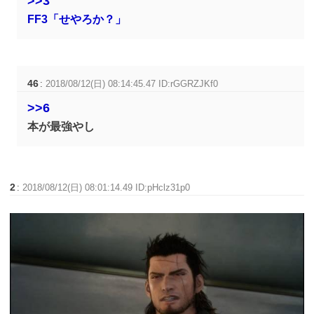
>>3
FF3「せやろか？」
46
:
2018/08/12(日) 08:14:45.47 ID:rGGRZJKf0
>>6
本が最強やし
2
:
2018/08/12(日) 08:01:14.49 ID:pHclz31p0