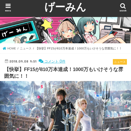
げーみん
menu
search
HOME
ニュース
【快挙】FF15が810万本達成！1000万もいけそうな雰囲気に！！
2018.09.08 9:51
0
コメント
件
ニュース
【快挙】FF15が810万本達成！1000万もいけそうな雰
囲気に！！