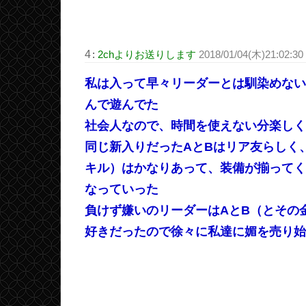
4
:
2chよりお送りします
2018/01/04(木)21:02:30
私は入って早々リーダーとは馴染めない
んで遊んでた
社会人なので、時間を使えない分楽しく
同じ新入りだったAとBはリア友らしく
キル）はかなりあって、装備が揃ってく
なっていった
負けず嫌いのリーダーはAとB（とその
好きだったので徐々に私達に媚を売り始