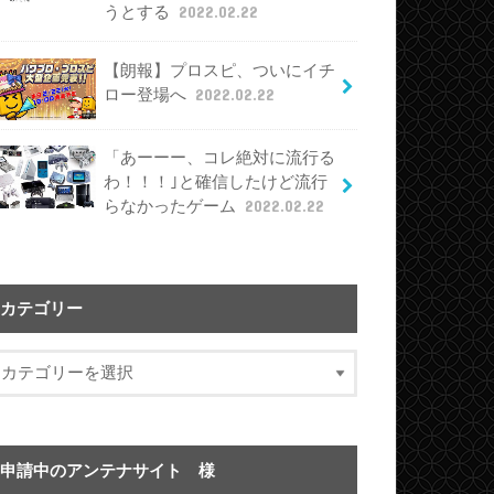
うとする
2022.02.22
【朗報】プロスピ、ついにイチ
ロー登場へ
2022.02.22
「あーーー、コレ絶対に流行る
わ！！！｣と確信したけど流行
らなかったゲーム
2022.02.22
カテゴリー
申請中のアンテナサイト 様