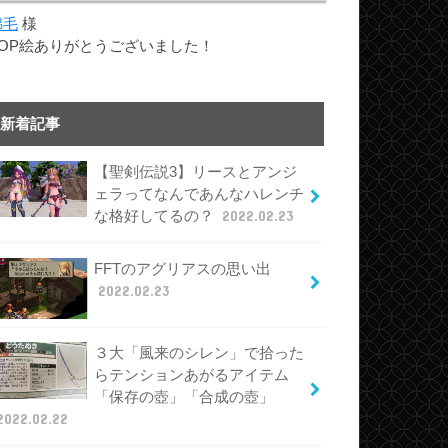
綿毛
様
TOP絵ありがとうございました！
新着記事
【聖剣伝説3】リースとアンジ
ェラってなんであんなハレンチ
な格好してるの？
2022.02.23
FFTのアグリアスの思い出
2022.02.23
３大「風来のシレン」で拾った
らテンションあがるアイテム
「保存の壺」「合成の壺」
2022.02.22