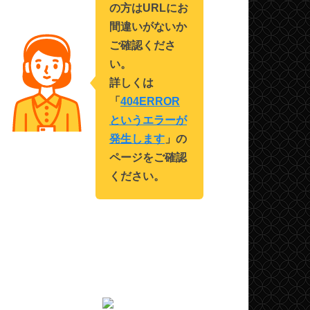
の方はURLにお
間違いがないか
ご確認くださ
い。
詳しくは
「
404ERROR
というエラーが
発生します
」の
ページをご確認
ください。