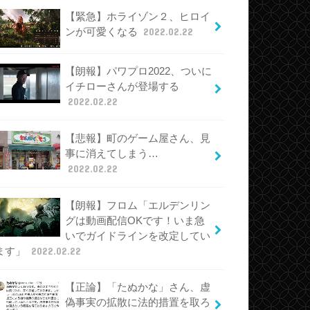
【緊急】ホライゾン２、ヒロイ
ンが可愛くなる
2022.02.22
【朗報】パワプロ2022、ついに
イチローさんが登場する
2022.02.22
【悲報】町のゲーム屋さん、見
事に消えてしまう…
2022.02.22
【朗報】フロム「エルデンリン
グは動画配信OKです！いま急
いでガイドラインを改定してい
ます」
2022.02.22
【正論】「たぬかな」さん、虚
偽事実の拡散に法的措置を取ろ