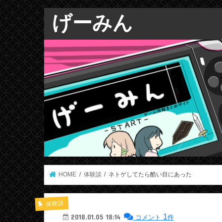
げーみん
HOME
体験談
ネトゲしてたら酷い目にあった
体験談
1
2018.01.05 18:14
コメント
件