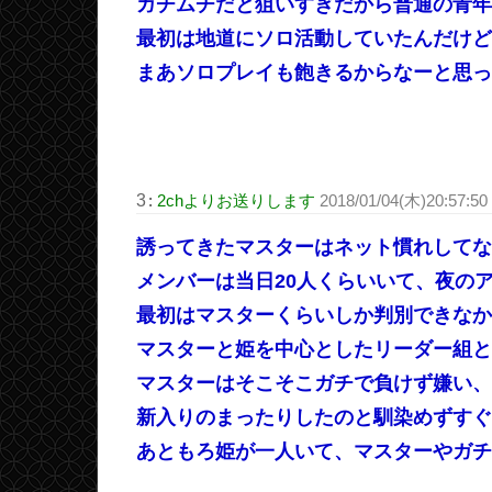
ガチムチだと狙いすぎだから普通の青年
最初は地道にソロ活動していたんだけど
まあソロプレイも飽きるからなーと思っ
3
:
2chよりお送りします
2018/01/04(木)20:57:50
誘ってきたマスターはネット慣れしてな
メンバーは当日20人くらいいて、夜のア
最初はマスターくらいしか判別できなか
マスターと姫を中心としたリーダー組と
マスターはそこそこガチで負けず嫌い、
新入りのまったりしたのと馴染めずすぐ
あともろ姫が一人いて、マスターやガチ