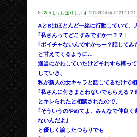
8
:
2chよりお送りします
2018/01/04(木)21:11:31
AとBはほとんど一緒に行動していて、
｢私さんってどこすみですかー？？｣
｢ボイチャないんですかっー？話してみたい
と甘えてくるように…
適当にかわしていたけどそれすら構って
していき、
私が新人の女キャラと話してるだけで相
｢私さんに付きまとわないでもらえる？
とキレられたと相談されたので、
｢そういうのやめてよ、みんなで仲良く
ないんだよ｣
と優しく諭したつもりでも