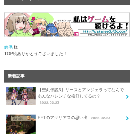
綿毛
様
TOP絵ありがとうございました！
新着記事
【聖剣伝説3】リースとアンジェラってなんで
あんなハレンチな格好してるの？
2022.02.23
FFTのアグリアスの思い出
2022.02.23