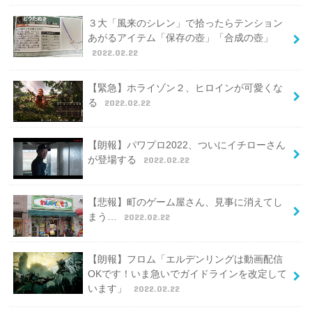
３大「風来のシレン」で拾ったらテンション
あがるアイテム「保存の壺」「合成の壺」
2022.02.22
【緊急】ホライゾン２、ヒロインが可愛くな
る
2022.02.22
【朗報】パワプロ2022、ついにイチローさん
が登場する
2022.02.22
【悲報】町のゲーム屋さん、見事に消えてし
まう…
2022.02.22
【朗報】フロム「エルデンリングは動画配信
OKです！いま急いでガイドラインを改定して
います」
2022.02.22