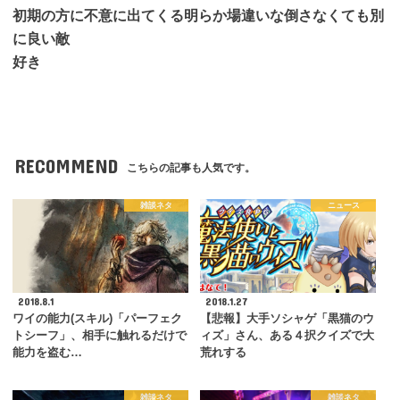
初期の方に不意に出てくる明らか場違いな倒さなくても別
に良い敵
好き
RECOMMEND
こちらの記事も人気です。
雑談ネタ
ニュース
2018.8.1
2018.1.27
ワイの能力(スキル)「パーフェク
【悲報】大手ソシャゲ「黒猫のウ
トシーフ」、相手に触れるだけで
ィズ」さん、ある４択クイズで大
能力を盗む…
荒れする
雑談ネタ
雑談ネタ