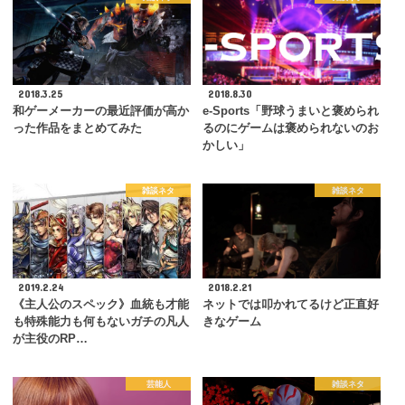
2018.3.25
2018.8.30
和ゲーメーカーの最近評価が高か
e-Sports「野球うまいと褒められ
った作品をまとめてみた
るのにゲームは褒められないのお
かしい」
雑談ネタ
雑談ネタ
2019.2.24
2018.2.21
《主人公のスペック》血統も才能
ネットでは叩かれてるけど正直好
も特殊能力も何もないガチの凡人
きなゲーム
が主役のRP…
芸能人
雑談ネタ