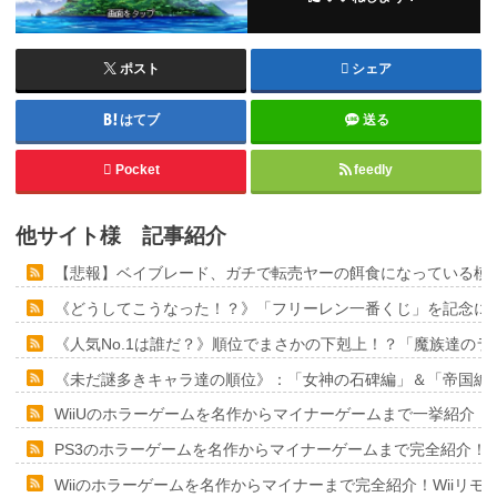
ポスト
シェア
はてブ
送る
Pocket
feedly
他サイト様 記事紹介
【悲報】ベイブレード、ガチで転売ヤーの餌食になっている模
《どうしてこうなった！？》「フリーレン一番くじ」を記念に６
《人気No.1は誰だ？》順位でまさかの下剋上！？「魔族達の
《未だ謎多きキャラ達の順位》：「女神の石碑編」＆「帝国編
WiiUのホラーゲームを名作からマイナーゲームまで一挙紹介！
PS3のホラーゲームを名作からマイナーゲームまで完全紹介！
Wiiのホラーゲームを名作からマイナーまで完全紹介！Wiiリ