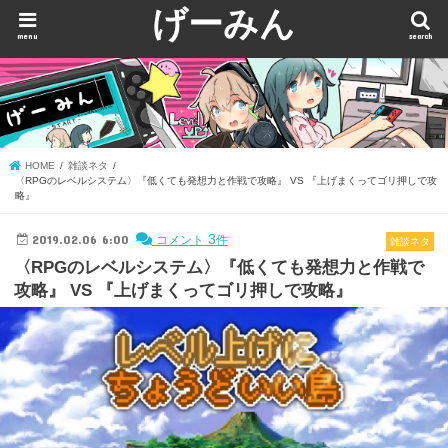
げーみん
menu
search
HOME
雑談ネタ
〈RPGのレベルシステム〉『低くても発想力と作戦で攻略』 VS 『上げまくってゴリ押しで攻
略』
2019.02.06 6:00
3
コメント
件
雑談ネタ
〈RPGのレベルシステム〉『低くても発想力と作戦で
攻略』 VS 『上げまくってゴリ押しで攻略』