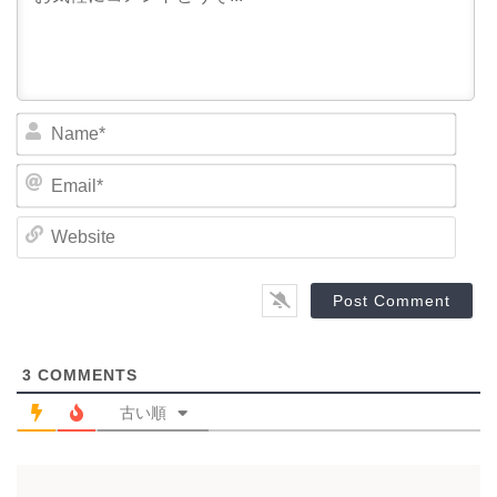
N
a
m
E
e
m
*
a
W
i
e
l
b
*
s
i
t
e
3
COMMENTS
古い順