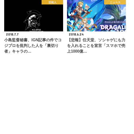
芸能人
ニュース
2018.7.7
2018.6.24
小島監督秘書、IGN記事の件でコ
【悲報】任天堂、ソシャゲにも力
ジプロを批判した人を「裏切り
を入れることを宣言「スマホで売
者」キャラの…
上1000億…