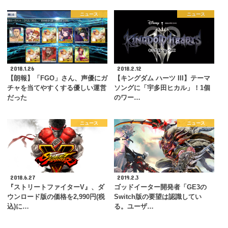
ニュース
ニュース
2018.1.26
2018.2.12
【朗報】「FGO」さん、声優にガ
【キングダム ハーツ III】テーマ
チャを当てやすくする優しい運営
ソングに「宇多田ヒカル」！1個
だった
のワー…
ニュース
ニュース
2018.6.27
2019.2.3
『ストリートファイターV』、ダ
ゴッドイーター開発者「GE3の
ウンロード版の価格を2,990円(税
Switch版の要望は認識してい
込)に…
る。ユーザ…