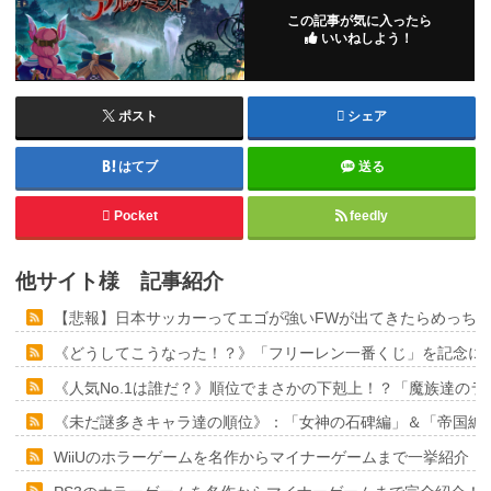
この記事が気に入ったら
いいねしよう！
ポスト
シェア
はてブ
送る
Pocket
feedly
他サイト様 記事紹介
【悲報】日本サッカーってエゴが強いFWが出てきたらめっち
《どうしてこうなった！？》「フリーレン一番くじ」を記念に６
《人気No.1は誰だ？》順位でまさかの下剋上！？「魔族達の
《未だ謎多きキャラ達の順位》：「女神の石碑編」＆「帝国編
WiiUのホラーゲームを名作からマイナーゲームまで一挙紹介！