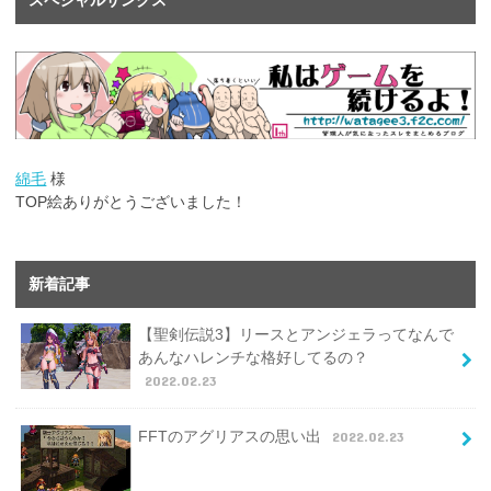
スペシャルサンクス
綿毛
様
TOP絵ありがとうございました！
新着記事
【聖剣伝説3】リースとアンジェラってなんで
あんなハレンチな格好してるの？
2022.02.23
FFTのアグリアスの思い出
2022.02.23