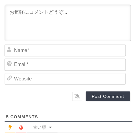
N
a
m
E
e
m
*
a
W
i
e
l
b
*
s
i
t
e
5
COMMENTS
古い順