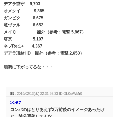
デアラ或守 9,703
オメクイ 9,365
ガンピク 8,675
竜ヴァル 8,652
メイＱ 圏外（参考：電撃 5,867）
塔亰 5,197
ネプRe;1+ 4,367
デアラ凜緒HD 圏外（参考：電撃 2,653）
順調に下がってるな・・・
85
:
2019/02/13(水) 22:31:26.33 ID:QLKe/WMr0
>>67
コンパのはとりあえず2万前後のイメージあったけ
ど、随分凋落してんな