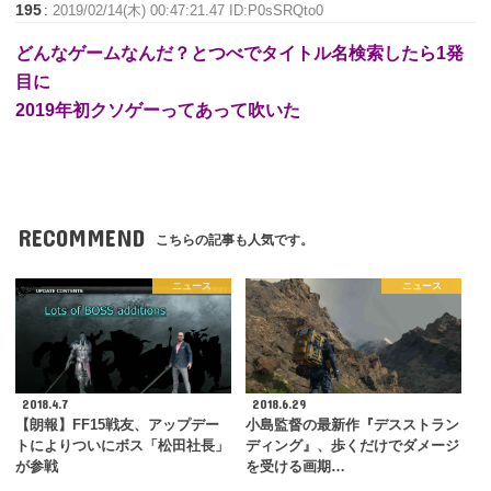
195
:
2019/02/14(木) 00:47:21.47 ID:P0sSRQto0
どんなゲームなんだ？とつべでタイトル名検索したら1発
目に
2019年初クソゲーってあって吹いた
RECOMMEND
こちらの記事も人気です。
ニュース
ニュース
2018.4.7
2018.6.29
【朗報】FF15戦友、アップデー
小島監督の最新作『デスストラン
トによりついにボス「松田社長」
ディング』、歩くだけでダメージ
が参戦
を受ける画期…