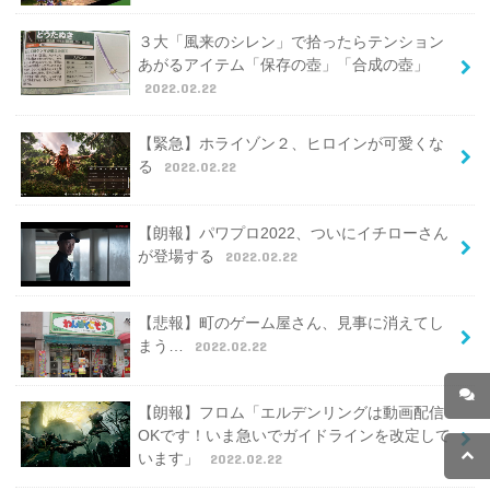
３大「風来のシレン」で拾ったらテンション
あがるアイテム「保存の壺」「合成の壺」
2022.02.22
【緊急】ホライゾン２、ヒロインが可愛くな
る
2022.02.22
【朗報】パワプロ2022、ついにイチローさん
が登場する
2022.02.22
【悲報】町のゲーム屋さん、見事に消えてし
まう…
2022.02.22
【朗報】フロム「エルデンリングは動画配信
OKです！いま急いでガイドラインを改定して
います」
2022.02.22