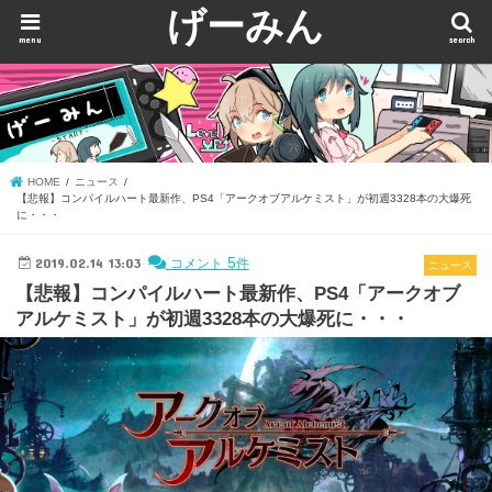
げーみん
menu
search
HOME
ニュース
【悲報】コンパイルハート最新作、PS4「アークオブアルケミスト」が初週3328本の大爆死
に・・・
2019.02.14 13:03
5
コメント
件
ニュース
【悲報】コンパイルハート最新作、PS4「アークオブ
アルケミスト」が初週3328本の大爆死に・・・