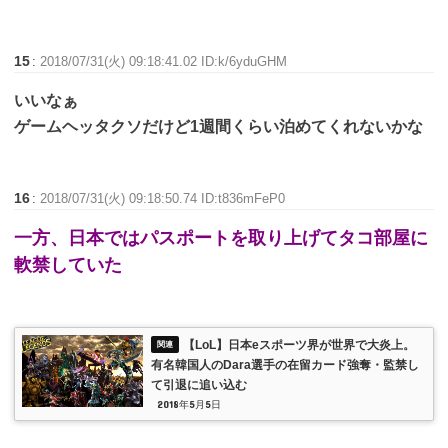
15
:
2018/07/31(火) 09:18:41.02 ID:k/6yduGHM
いいなぁ
ゲームヘッタクソだけど1週間くらい泊めてくれないかな
16
:
2018/07/31(火) 09:18:50.74 ID:t836mFeP0
一方、日本ではパスポートを取り上げてタコ部屋に
軟禁していた
【LoL】日本eスポーツ界が世界で大炎上。
有名韓国人のDara選手の在留カード強奪・監禁し
て引退に追い込む
2018年5月5日