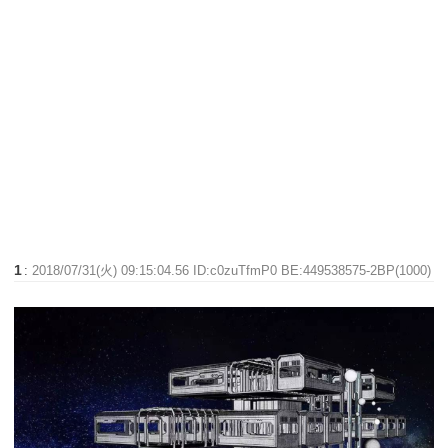
1
:
2018/07/31(火) 09:15:04.56 ID:c0zuTfmP0 BE:449538575-2BP(1000)