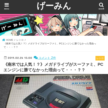
げーみん
menu
search
HOME
レトロ
《南米では人気！？》メガドライブがスーファミ、PCエンジンに勝てなかった理由っ
て・・・？？
2019.02.26 15:00
2
コメント
件
レトロ
《南米では人気！？》メガドライブがスーファミ、PC
エンジンに勝てなかった理由って・・・？？