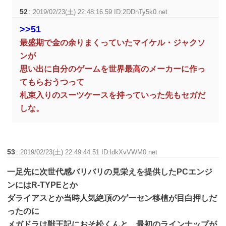
52
:
2019/02/23(土) 22:48:16.59 ID:2DDnTy5k0.net
>>51
最盛期で金の余りまくっていたマイケル・ジャクソ
ンが
思い出に自分のゲームを世界最高のメーカーに作っ
てもらおうつって
札束入りのスーツケースを持っていった先もセガだ
しな。
53
:
2019/02/23(土) 22:49:44.51 ID:ldkXvVWM0.net
一足先に次世代感バリバリの見栄えを提供したPCエンジ
ンにはR-TYPEとか
ダライアスとか当時人気絶頂のゲーセン移植が目白押しだ
ったのに
メガドラは獣王記におそ松くんと、最初のラインナップが