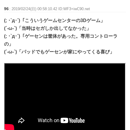
96
:
2019/02/24(日) 00:58:10.42 ID:WF3+iwC90.net
(; ･`д･´)「こういうゲームセンターの3Dゲーム」
(´-ω-`)「当時はセガしか出してなかった」
(; ･`д･´)「ゲーセンは筐体があった。専用コントローラ
の」
(´-ω-`)「パッドでもゲーセンが家にやってくる喜び」