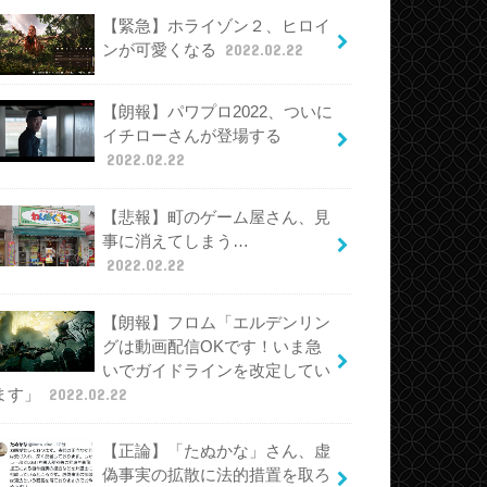
【緊急】ホライゾン２、ヒロイ
ンが可愛くなる
2022.02.22
【朗報】パワプロ2022、ついに
イチローさんが登場する
2022.02.22
【悲報】町のゲーム屋さん、見
事に消えてしまう…
2022.02.22
【朗報】フロム「エルデンリン
グは動画配信OKです！いま急
いでガイドラインを改定してい
ます」
2022.02.22
【正論】「たぬかな」さん、虚
偽事実の拡散に法的措置を取ろ