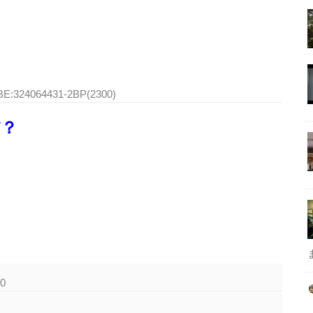
BE:324064431-2BP(2300)
だ？
B0