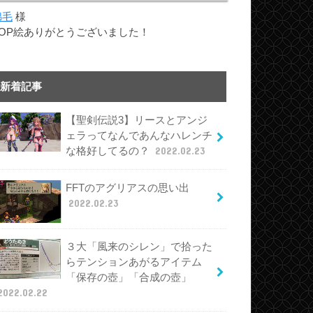
綿毛
様
TOP絵ありがとうございました！
新着記事
【聖剣伝説3】リースとアンジ
ェラってなんであんなハレンチ
な格好してるの？
2022.02.23
FFTのアグリアスの思い出
2022.02.23
３大「風来のシレン」で拾った
らテンションあがるアイテム
「保存の壺」「合成の壺」
2022.02.22