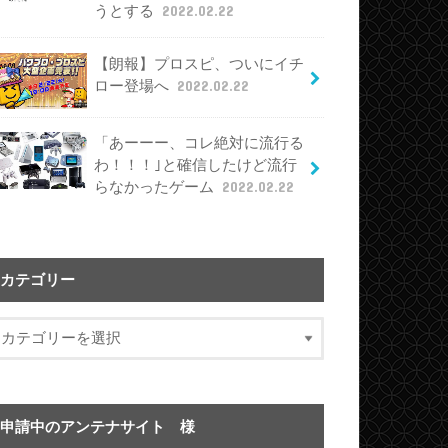
うとする
2022.02.22
【朗報】プロスピ、ついにイチ
ロー登場へ
2022.02.22
「あーーー、コレ絶対に流行る
わ！！！｣と確信したけど流行
らなかったゲーム
2022.02.22
カテゴリー
申請中のアンテナサイト 様