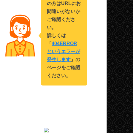
の方はURLにお
間違いがないか
ご確認くださ
い。
詳しくは
「
404ERROR
というエラーが
発生します
」の
ページをご確認
ください。