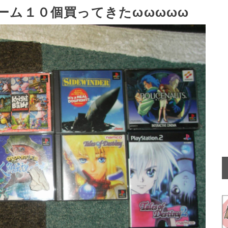
ーム１０個買ってきたωωωωω