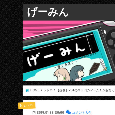
げーみん
HOME
レトロ
【画像】PS1の５１円のゲーム１０個買っ
レトロ
0
2019.01.22 20:00
コメント
件