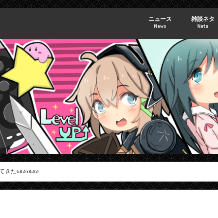
ニュース
雑談ネタ
News
Neta
てきたωωωωω