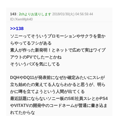
143
:
2chよりお送りします
2018/01/30(火) 04:56:59.44
ID:/XemMph40
>>138
ソニーってそういうプロモーションやサクラを昔か
らやってるフシがある
素人が作った新発明！とネットで広めて実はワイプ
アウトのPVでしたーとかね
そういうバズを気にしてる
DQHやDQ11が発表前になぜか確定みたいにスレが
立ち始めたの覚えてる人ならわかると思うが、明ら
かに噂を立てようという人間が出てくる
最近話題にならないソニー板のSIE社員スレとかPS4
やVITATVの開発中のコードネームが普通に書き込ま
れてたからな