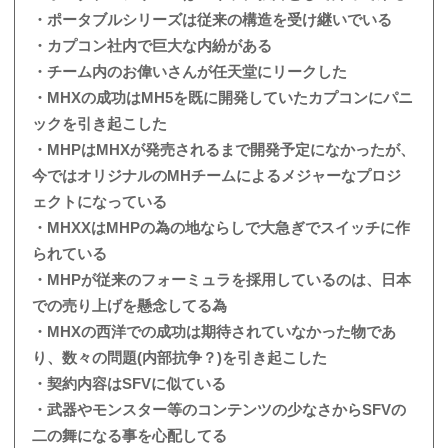
・ポータブルシリーズは従来の構造を受け継いでいる
・カプコン社内で巨大な内紛がある
・チーム内のお偉いさんが任天堂にリークした
・MHXの成功はMH5を既に開発していたカプコンにパニ
ックを引き起こした
・MHPはMHXが発売されるまで開発予定になかったが、
今ではオリジナルのMHチームによるメジャーなプロジ
ェクトになっている
・MHXXはMHPの為の地ならしで大急ぎでスイッチに作
られている
・MHPが従来のフォーミュラを採用しているのは、日本
での売り上げを懸念してる為
・MHXの西洋での成功は期待されていなかった物であ
り、数々の問題(内部抗争？)を引き起こした
・契約内容はSFVに似ている
・武器やモンスター等のコンテンツの少なさからSFVの
二の舞になる事を心配してる