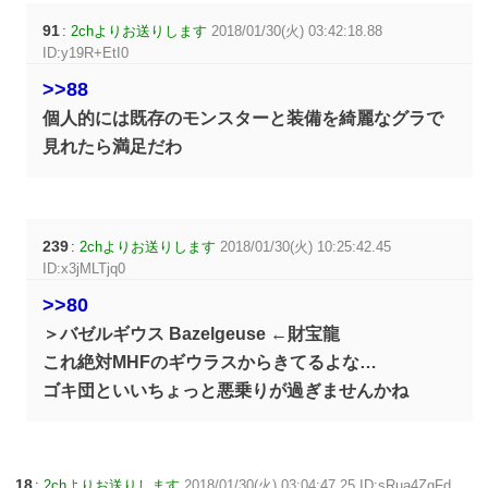
91
:
2chよりお送りします
2018/01/30(火) 03:42:18.88
ID:y19R+EtI0
>>88
個人的には既存のモンスターと装備を綺麗なグラで
見れたら満足だわ
239
:
2chよりお送りします
2018/01/30(火) 10:25:42.45
ID:x3jMLTjq0
>>80
＞バゼルギウス Bazelgeuse ←財宝龍
これ絶対MHFのギウラスからきてるよな…
ゴキ団といいちょっと悪乗りが過ぎませんかね
18
:
2chよりお送りします
2018/01/30(火) 03:04:47.25 ID:sRua4ZgFd