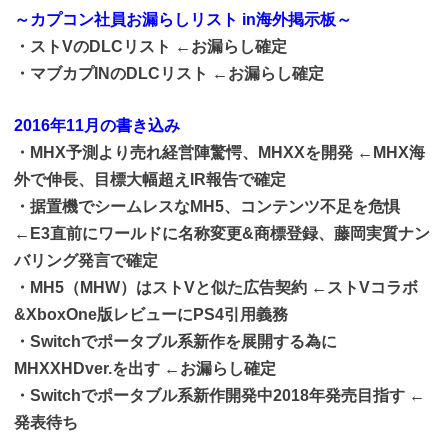
～カプコン社員お漏らしリスト in海外掲示板～
・ストVのDLCリスト ←お漏らし確定
・マブカプINのDLCリスト ←お漏らし確定
2016年11月の書き込み
・MHX予測より売れ経営陣驚愕、MHXXを開発 ←MHX海
外で伸長、目標大幅超えIR報告で確定
・据置機でシームレスなMH5、コンテンツ不足を危惧
←E3直前にワールドに名称変更&商標登録、藤岡実質ナン
バリング発言で確定
・MH5（MHW）はストVと似た広告契約 ←ストVコラボ
&XboxOne版レビューにPS4引用義務
・Switchでポータブル系新作を展開する為に
MHXXHDver.を出す ←お漏らし確定
・Switchでポータブル系新作開発中2018年発売目指す ←
発表待ち