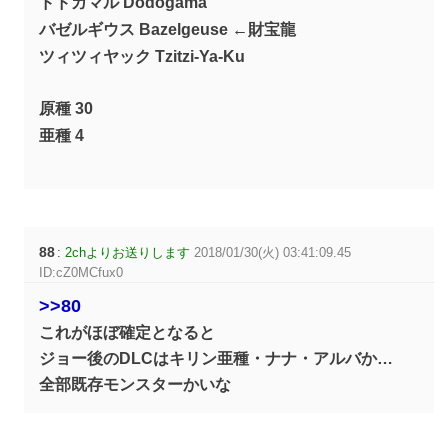
ドドガマル Dodogama
バゼルギウス Bazelgeuse ←財宝龍
ツィツィヤック Tzitzi-Ya-Ku
原種 30
亜種 4
88
:
2chよりお送りします
2018/01/30(火) 03:41:09.45
ID:cZ0MCfux0
>>80
これがほぼ確定となると
ジョー後のDLCはキリン亜種・ナナ・アルバか…
全部既存モンスターかいな