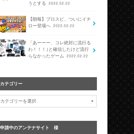
うとする
2022.02.22
【朗報】プロスピ、ついにイチ
ロー登場へ
2022.02.22
「あーーー、コレ絶対に流行る
わ！！！｣と確信したけど流行
らなかったゲーム
2022.02.22
カテゴリー
申請中のアンテナサイト 様