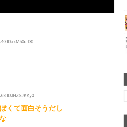
0.40 ID:rxM50crD0
3.63 ID:lHZSJKKy0
ぽくて面白そうだし
な