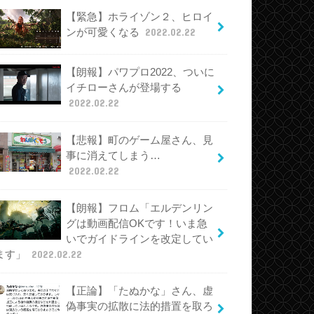
【緊急】ホライゾン２、ヒロイ
ンが可愛くなる
2022.02.22
【朗報】パワプロ2022、ついに
イチローさんが登場する
2022.02.22
【悲報】町のゲーム屋さん、見
事に消えてしまう…
2022.02.22
【朗報】フロム「エルデンリン
グは動画配信OKです！いま急
いでガイドラインを改定してい
ます」
2022.02.22
【正論】「たぬかな」さん、虚
偽事実の拡散に法的措置を取ろ