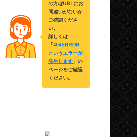
の方はURLにお
間違いがないか
ご確認くださ
い。
詳しくは
「
404ERROR
というエラーが
発生します
」の
ページをご確認
ください。