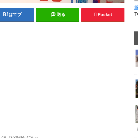
はてブ
送る
Pocket
3.48 ID:8fMRcCSaa