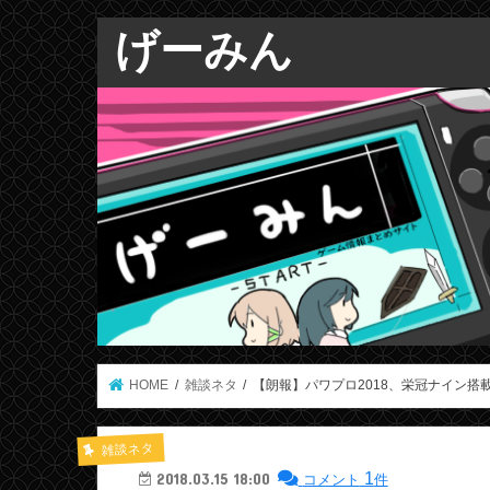
げーみん
HOME
雑談ネタ
【朗報】パワプロ2018、栄冠ナイン搭
雑談ネタ
1
2018.03.15 18:00
コメント
件