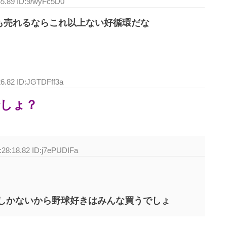
55.89 ID:9/wyFc5D0
も売れるならこれ以上ない好循環だな
26.82 ID:JGTDFff3a
しょ？
:28:18.82 ID:j7ePUDIFa
しかないから野球好きはみんな買うでしょ