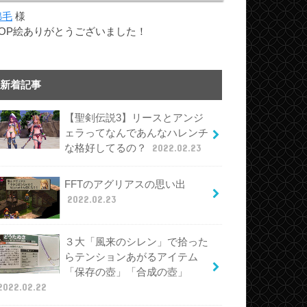
綿毛
様
TOP絵ありがとうございました！
新着記事
【聖剣伝説3】リースとアンジ
ェラってなんであんなハレンチ
な格好してるの？
2022.02.23
FFTのアグリアスの思い出
2022.02.23
３大「風来のシレン」で拾った
らテンションあがるアイテム
「保存の壺」「合成の壺」
2022.02.22