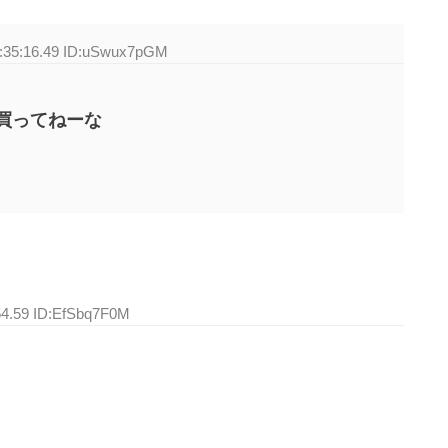
3:35:16.49 ID:uSwux7pGM
買ってねーな
54.59 ID:EfSbq7F0M