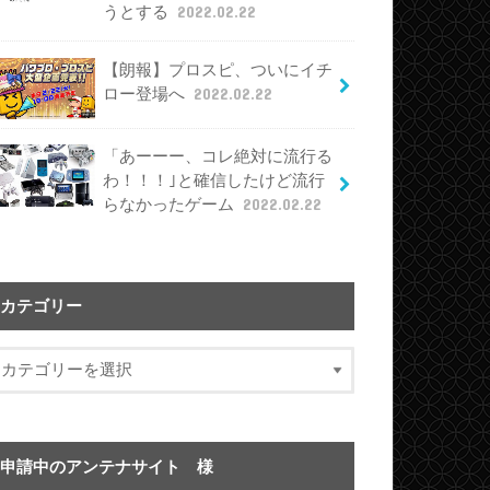
うとする
2022.02.22
【朗報】プロスピ、ついにイチ
ロー登場へ
2022.02.22
「あーーー、コレ絶対に流行る
わ！！！｣と確信したけど流行
らなかったゲーム
2022.02.22
カテゴリー
申請中のアンテナサイト 様