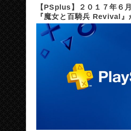
【PSplus】２０１７年
『魔女と百騎兵 Reviva