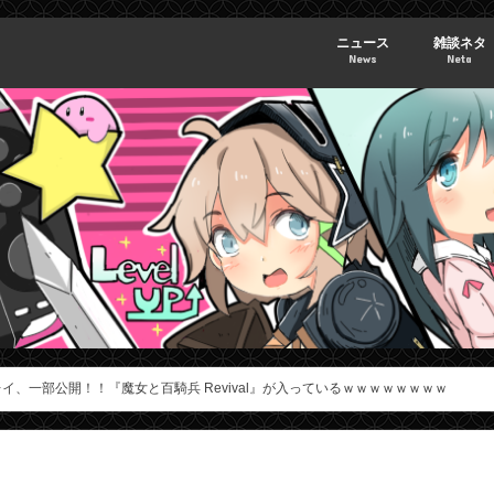
ニュース
雑談ネタ
News
Neta
レイ、一部公開！！『魔女と百騎兵 Revival』が入っているｗｗｗｗｗｗｗｗ