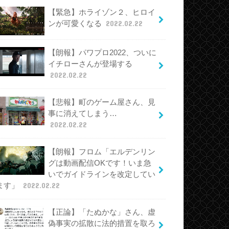
【緊急】ホライゾン２、ヒロイ
ンが可愛くなる
2022.02.22
【朗報】パワプロ2022、ついに
イチローさんが登場する
2022.02.22
【悲報】町のゲーム屋さん、見
事に消えてしまう…
2022.02.22
【朗報】フロム「エルデンリン
グは動画配信OKです！いま急
いでガイドラインを改定してい
ます」
2022.02.22
【正論】「たぬかな」さん、虚
偽事実の拡散に法的措置を取ろ