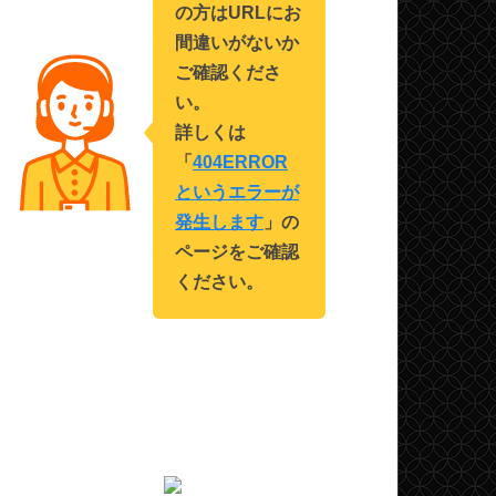
の方はURLにお
間違いがないか
ご確認くださ
い。
詳しくは
「
404ERROR
というエラーが
発生します
」の
ページをご確認
ください。