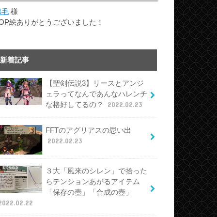
綿毛
様
TOP絵ありがとうございました！
新着記事
【聖剣伝説3】リースとアンジ
ェラってなんであんなハレンチ
な格好してるの？
2022.02.23
FFTのアグリアスの思い出
2022.02.23
３大「風来のシレン」で拾った
らテンションあがるアイテム
「保存の壺」「合成の壺」
2022.02.22