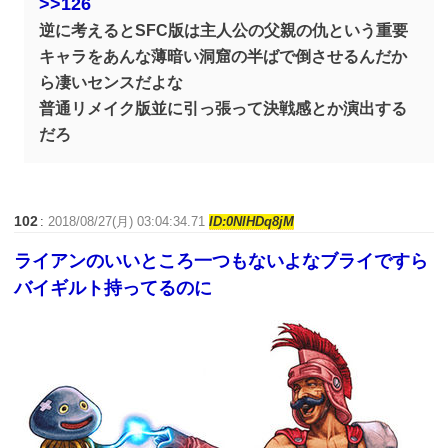
>>126
逆に考えるとSFC版は主人公の父親の仇という重要
キャラをあんな薄暗い洞窟の半ばで倒させるんだか
ら凄いセンスだよな
普通リメイク版並に引っ張って決戦感とか演出する
だろ
102
:
2018/08/27(月) 03:04:34.71
ID:0NlHDq8jM
ライアンのいいところ一つもないよなブライですら
バイギルト持ってるのに