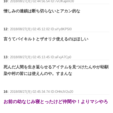
10
:
2018/08/27(月) 02:44:56.54 ID:7vOKapmO0
憎しみの連鎖は断ち切らないとアカン的な
12
:
2018/08/27(月) 02:45:12.02 ID:aYy8KP5I0
言うてバイキルトとザオリク使えるのはほしい
13
:
2018/08/27(月) 02:45:13.45 ID:aFxjA7Cp0
死んだ人間を生き返らせるアイテムを見つけたんやが幼馴
染や村の皆には使えんのや。すまんな
16
:
2018/08/27(月) 02:45:34.74 ID:OHhUV2o20
お前の幼なじみ寝とったけど仲間や！よりマシやろ