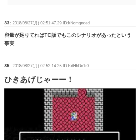
33
:
2018/08/27(月) 02:51:47.29 ID:kNcmqnded
容量が足りてればFC版でもこのシナリオがあったという
事実
35
:
2018/08/27(月) 02:52:14.25 ID:KdHhDo1r0
ひきあげじゃーー！