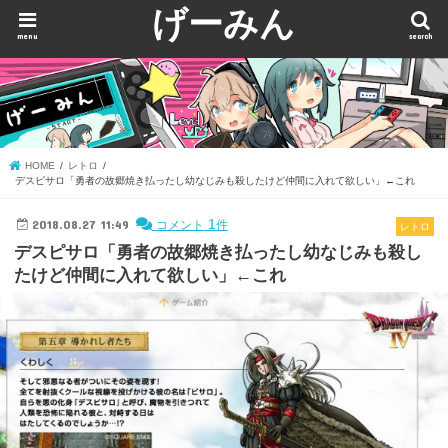
げーみん
menu
search
HOME
レトロ
デスピサロ「勇者の故郷焼き払ったし幼なじみも殺したけど仲間に入れて欲しい」←これ
2018.08.27 11:49
1
コメント
件
レトロ
デスピサロ「勇者の故郷焼き払ったし幼なじみも殺し
たけど仲間に入れて欲しい」←これ