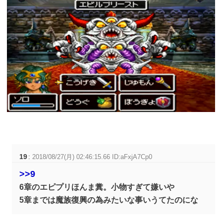
19
:
2018/08/27(月) 02:46:15.66 ID:aFxjA7Cp0
>>9
6章のエピプリほんま糞。小物すぎて嫌いや
5章までは魔族復興の為みたいな事いうてたのにな