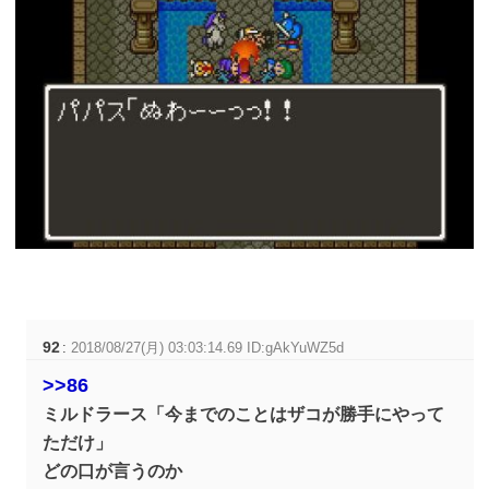
92
:
2018/08/27(月) 03:03:14.69 ID:gAkYuWZ5d
>>86
ミルドラース「今までのことはザコが勝手にやって
ただけ」
どの口が言うのか