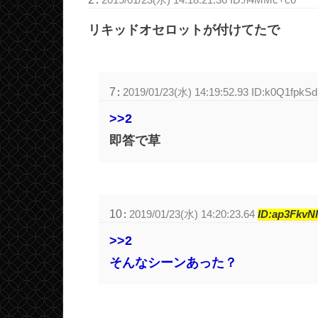
リキッドオセロットが付けてたで
7
:
2019/01/23(水) 14:19:52.93 ID:k0Q1fpkSd
>>2
即答で草
10
:
2019/01/23(水) 14:20:23.64
ID:ap3FkvN
>>2
そんなシーンあった？