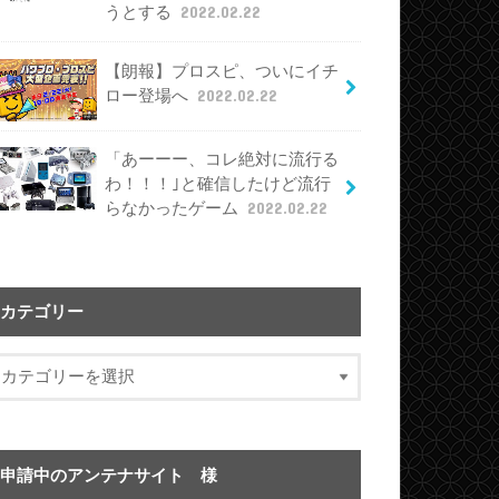
うとする
2022.02.22
【朗報】プロスピ、ついにイチ
ロー登場へ
2022.02.22
「あーーー、コレ絶対に流行る
わ！！！｣と確信したけど流行
らなかったゲーム
2022.02.22
カテゴリー
申請中のアンテナサイト 様