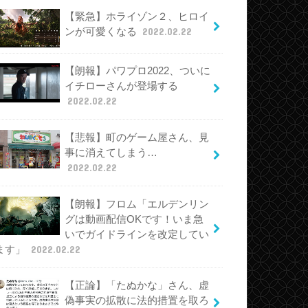
【緊急】ホライゾン２、ヒロイ
ンが可愛くなる
2022.02.22
【朗報】パワプロ2022、ついに
イチローさんが登場する
2022.02.22
【悲報】町のゲーム屋さん、見
事に消えてしまう…
2022.02.22
【朗報】フロム「エルデンリン
グは動画配信OKです！いま急
いでガイドラインを改定してい
ます」
2022.02.22
【正論】「たぬかな」さん、虚
偽事実の拡散に法的措置を取ろ