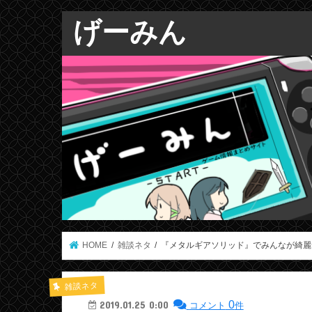
げーみん
HOME
雑談ネタ
『メタルギアソリッド』でみんなが綺麗
雑談ネタ
0
2019.01.25 0:00
コメント
件