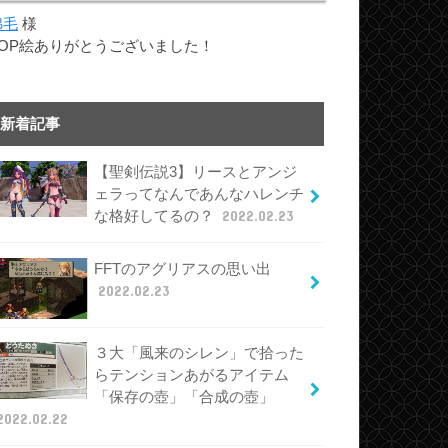
綿毛
様
TOP絵ありがとうございました！
新着記事
【聖剣伝説3】リースとアンジ
ェラってなんであんなハレンチ
な格好してるの？
2022.02.23
FFTのアグリアスの思い出
2022.02.23
３大「風来のシレン」で拾った
らテンションあがるアイテム
「保存の壺」「合成の壺」
2022.02.22