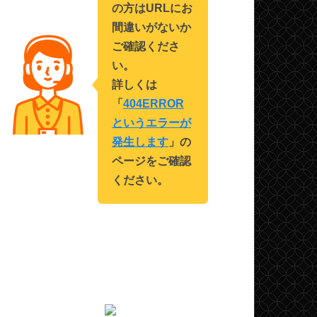
の方はURLにお
間違いがないか
ご確認くださ
い。
詳しくは
「
404ERROR
というエラーが
発生します
」の
ページをご確認
ください。