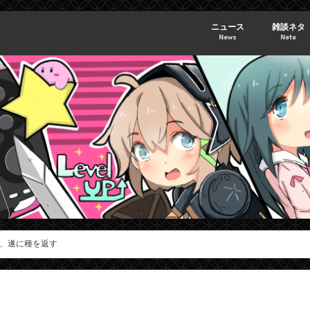
ニュース
雑談ネタ
News
Neta
、遂に種を返す