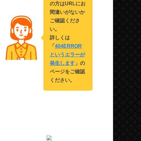
の方はURLにお
間違いがないか
ご確認くださ
い。
詳しくは
「
404ERROR
というエラーが
発生します
」の
ページをご確認
ください。