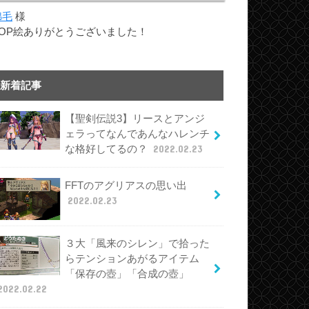
綿毛
様
TOP絵ありがとうございました！
新着記事
【聖剣伝説3】リースとアンジ
ェラってなんであんなハレンチ
な格好してるの？
2022.02.23
FFTのアグリアスの思い出
2022.02.23
３大「風来のシレン」で拾った
らテンションあがるアイテム
「保存の壺」「合成の壺」
2022.02.22