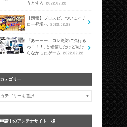
うとする
2022.02.22
【朗報】プロスピ、ついにイチ
ロー登場へ
2022.02.22
「あーーー、コレ絶対に流行る
わ！！！｣と確信したけど流行
らなかったゲーム
2022.02.22
カテゴリー
申請中のアンテナサイト 様