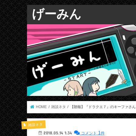
げーみん
HOME
雑談ネタ
【朗報】『ドラクエ７』のキーファさん
雑談ネタ
1
2018.05.14 1:34
コメント
件