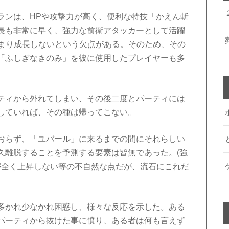
ランは、HPや攻撃力が高く、便利な特技「かえん斬
長も非常に早く、強力な前衛アタッカーとして活躍
あまり成長しないという欠点がある。そのため、その
「ふしぎなきのみ」を彼に使用したプレイヤーも多
ティから外れてしまい、その後二度とパーティには
していれば、その種は帰ってこない。
おらず、「ユバール」に来るまでの間にそれらしい
久離脱することを予測する要素は皆無であった。(強
が全く上昇しない等の不自然な点だが、流石にこれだ
多かれ少なかれ困惑し、様々な反応を示した。ある
パーティから抜けた事に憤り、ある者は何も言えず