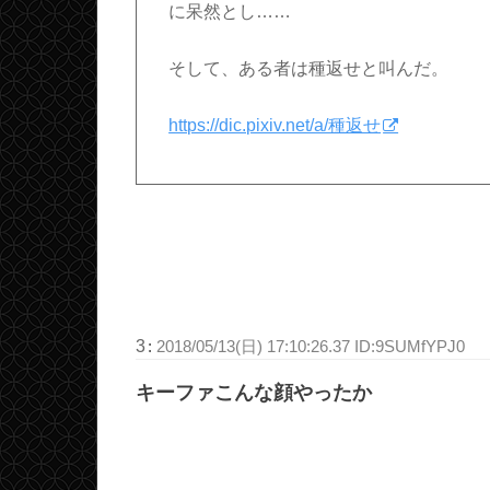
に呆然とし……
そして、ある者は種返せと叫んだ。
https://dic.pixiv.net/a/種返せ
3
:
2018/05/13(日) 17:10:26.37 ID:9SUMfYPJ0
キーファこんな顔やったか