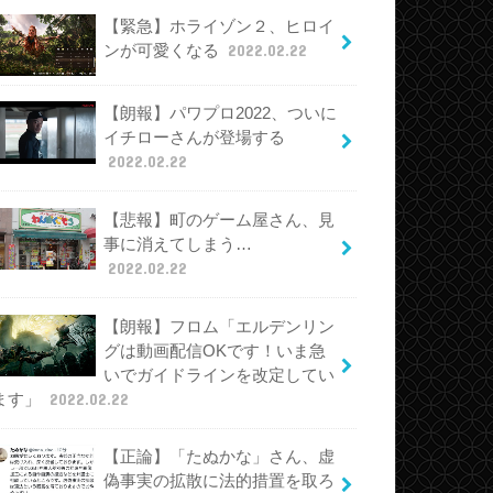
【緊急】ホライゾン２、ヒロイ
ンが可愛くなる
2022.02.22
【朗報】パワプロ2022、ついに
イチローさんが登場する
2022.02.22
【悲報】町のゲーム屋さん、見
事に消えてしまう…
2022.02.22
【朗報】フロム「エルデンリン
グは動画配信OKです！いま急
いでガイドラインを改定してい
ます」
2022.02.22
【正論】「たぬかな」さん、虚
偽事実の拡散に法的措置を取ろ