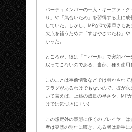
パーティメンバーの一人・キーファ・グ
り」や「気合いため」を習得する上に成
していた。しかし、MPが0で素早さも
欠点を補うために「すばやさのたね」や
かった。
ところが、彼は「ユバール」で突如パー
戻ってこないのである。当然、種を使用
このことは事前情報などでは明かされて
フラグがあるわけでもないので、彼が永
いて言えば、上述の成長の早さや、MP
けでは気づきにくい)
この想定外の事態に多くのプレイヤーは
者は突然の別れに嘆き、ある者は勝手に